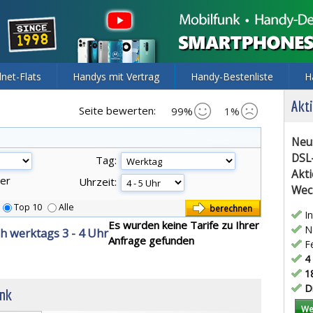
lnet-Flats
Handys mit Vertrag
Handy-Bestenliste
H
Akti
Seite bewerten:
99%
1%
Neu
DSL
Tag:
Akti
er
Uhrzeit:
Wec
Top 10
Alle
In
Es wurden keine Tarife zu Ihrer
Ne
ch werktags 3 - 4 Uhr
Anfrage gefunden
Fe
4 
18
Di
unk
We