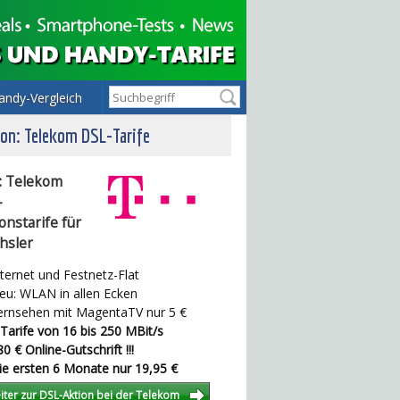
andy-Vergleich
on: Telekom DSL-Tarife
: Telekom
-
onstarife für
hsler
ternet und Festnetz-Flat
u: WLAN in allen Ecken
rnsehen mit MagentaTV nur 5 €
Tarife von 16 bis 250 MBit/s
0 € Online-Gutschrift !!!
e ersten 6 Monate nur 19,95 €
iter zur DSL-Aktion bei der Telekom