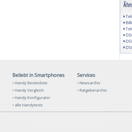
Ähn
Tel
Bil
Tel
DSL
DSL
DSL
Beliebt in Smartphones
Services
• Handy Bestenliste
• Newsarchiv
• Handy Vergleich
• Ratgeberarchiv
• Handy Konfigurator
• alle Handytests