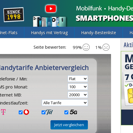
lnet-Flats
Handys mit Vertrag
Handy-Bestenliste
H
Akti
Seite bewerten:
99%
1%
andytarife Anbietervergleich
lefonie / Min:
MS pro Monat:
nternet MB:
ndestlaufzeit: