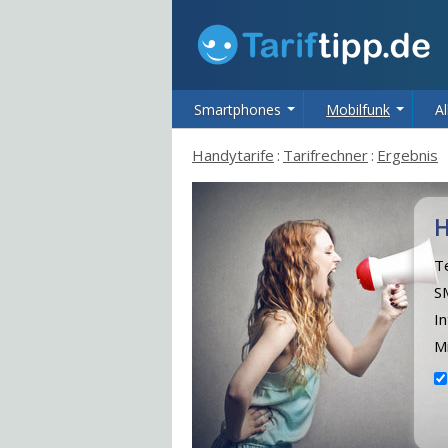
Smartphones
Mobilfunk
Al
Handytarife
:
Tarifrechner
:
Ergebnis
H
Te
S
I
Mi