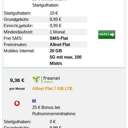
Startguthaben
Startguthaben:
10 €
Grundgebühr:
8,99 €
Einricht.gebühr:
9,99 €
Mindestlaufzeit:
1 Monat
weiter
Frei SMS:
SMS-Flat
Freiminuten:
Allnet Flat
Mobiles Internet:
20 GB
5G mit max. 100
Mbit/s
9,36 €
Allnet Flat 7 GB LTE
pro Monat
25 € Bonus bei
Rufnummernmitnahme
Startguthaben:
0 €
Grundgebühr:
9,99 €