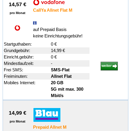
14,57 €
CallYa Allnet Flat M
pro Monat
auf Prepaid Basis
keine Einrichtungsgebühr!
Startguthaben:
0 €
Grundgebühr:
14,99 €
Einricht.gebühr:
0 €
Mindestlaufzeit:
-
weiter
Frei SMS:
SMS-Flat
Freiminuten:
Allnet Flat
Mobiles Internet:
20 GB
5G mit max. 300
Mbit/s
14,99 €
pro Monat
Prepaid Allnet M