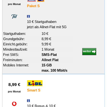
pro Monat
Paket S
10 € Startguthaben
jetzt als Allnet-Flat mit 5G
Startguthaben:
10 €
Grundgebühr:
8,99 €
Einricht.gebühr:
9,99 €
Mindestlaufzeit:
1 Monat
weiter
Frei SMS:
SMS-Flat
Freiminuten:
Allnet Flat
Mobiles Internet:
15 GB
max. 100 Mbit/s
8,99 €
Smart S
pro Monat
10 € Bonus & 10 €