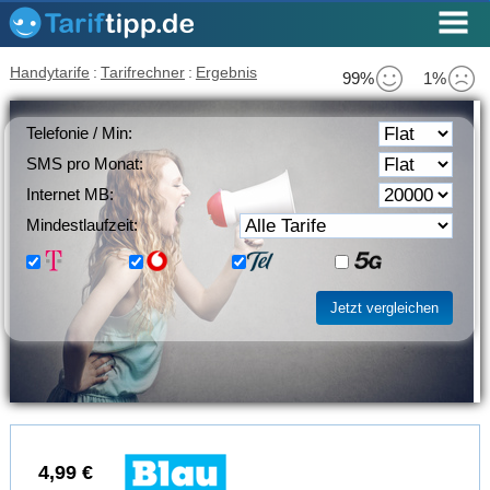
Handytarife
:
Tarifrechner
:
Ergebnis
99%
1%
Telefonie / Min:
SMS pro Monat:
Internet MB:
Mindestlaufzeit:
4,99 €