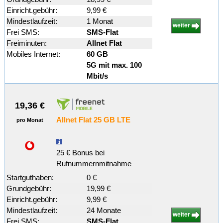
Einricht.gebühr:
9,99 €
Mindestlaufzeit:
1 Monat
weiter
Frei SMS:
SMS-Flat
Freiminuten:
Allnet Flat
Mobiles Internet:
60 GB
5G mit max. 100
Mbit/s
19,36 €
Allnet Flat 25 GB LTE
pro Monat
25 € Bonus bei
Rufnummernmitnahme
Startguthaben:
0 €
Grundgebühr:
19,99 €
Einricht.gebühr:
9,99 €
Mindestlaufzeit:
24 Monate
weiter
Frei SMS:
SMS-Flat