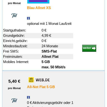
pro Monat
Blau Allnet XS
optional mit 1 Monat Laufzeit
Startguthaben:
0 €
Grundgebühr:
4,99 €
Einricht.gebühr:
0 €
Mindestlaufzeit:
24 Monate
weiter
Frei SMS:
SMS-Flat
Freiminuten:
Allnet Flat
Mobiles Internet:
5 GB
max. 50 Mbit/s
5,40 €
All-Net Flat 5 GB
pro Monat
0 € Aktivierungsgebühr oder 1