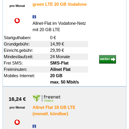
green LTE 20 GB Vodafone
pro Monat
Allnet-Flat im Vodafone-Netz
mit 20 GB LTE
Startguthaben:
0 €
Grundgebühr:
14,99 €
Einricht.gebühr:
29,99 €
Mindestlaufzeit:
24 Monate
weiter
Frei SMS:
SMS-Flat
Freiminuten:
Allnet Flat
Mobiles Internet:
20 GB
max. 50 Mbit/s
16,24 €
Allnet Flat 18 GB LTE
pro Monat
(monatl. kündbar)