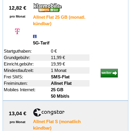
12,82 €
pro Monat
Allnet Flat 25 GB (monatl.
kündbar)
5G-Tarif
Startguthaben:
0 €
Grundgebühr:
11,99 €
Einricht.gebühr:
19,99 €
Mindestlaufzeit:
1 Monat
weiter
Frei SMS:
SMS-Flat
Freiminuten:
Allnet Flat
Mobiles Internet:
25 GB
50 Mbit/s
13,04 €
Allnet Flat S (monatlich
pro Monat
kündbar)