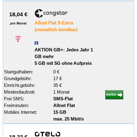
18,04 €
Allnet Flat S Extra
pro Monat
(monatlich kündbar)
AKTION GB+: Jedes Jahr 1
GB mehr
5 GB mit 5G ohne Aufpreis
Startguthaben:
0 €
Grundgebühr:
17 €
Einricht.gebühr:
35 €
Mindestlaufzeit:
1 Monat
weiter
Frei SMS:
SMS-Flat
Freiminuten:
Allnet Flat
Mobiles Internet:
15 GB
max. 25 Mbit/s