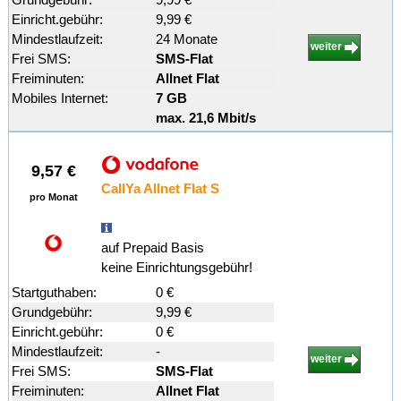
Einricht.gebühr:
9,99 €
Mindestlaufzeit:
24 Monate
weiter
Frei SMS:
SMS-Flat
Freiminuten:
Allnet Flat
Mobiles Internet:
7 GB
max. 21,6 Mbit/s
9,57 €
CallYa Allnet Flat S
pro Monat
auf Prepaid Basis
keine Einrichtungsgebühr!
Startguthaben:
0 €
Grundgebühr:
9,99 €
Einricht.gebühr:
0 €
Mindestlaufzeit:
-
weiter
Frei SMS:
SMS-Flat
Freiminuten:
Allnet Flat