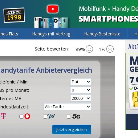
lnet-Flats
Handys mit Vertrag
Handy-Bestenliste
H
Akti
Seite bewerten:
99%
1%
andytarife Anbietervergleich
lefonie / Min:
MS pro Monat:
nternet MB:
ndestlaufzeit: