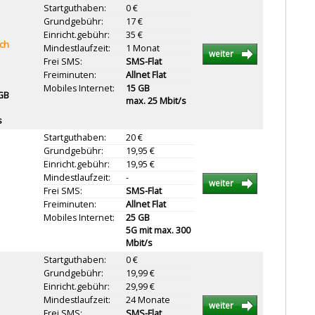
Startguthaben:
0 €
Grundgebühr:
17 €
Einricht.gebühr:
35 €
ich
Mindestlaufzeit:
1 Monat
weiter
Frei SMS:
SMS-Flat
Freiminuten:
Allnet Flat
Mobiles Internet:
15 GB
 GB
max. 25 Mbit/s
s
Startguthaben:
20 €
Grundgebühr:
19,95 €
Einricht.gebühr:
19,95 €
Mindestlaufzeit:
-
weiter
Frei SMS:
SMS-Flat
Freiminuten:
Allnet Flat
Mobiles Internet:
25 GB
5G mit max. 300
Mbit/s
Startguthaben:
0 €
Grundgebühr:
19,99 €
Einricht.gebühr:
29,99 €
Mindestlaufzeit:
24 Monate
weiter
Frei SMS:
SMS-Flat