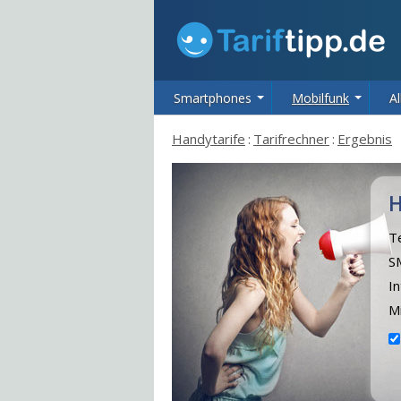
Smartphones
Mobilfunk
Al
Handytarife
:
Tarifrechner
:
Ergebnis
H
Te
S
I
Mi