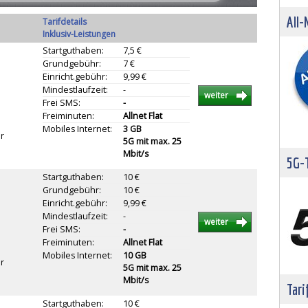
All-
Tarifdetails
Inklusiv-Leistungen
Startguthaben:
7,5 €
Grundgebühr:
7 €
Einricht.gebühr:
9,99 €
Mindestlaufzeit:
-
weiter
Frei SMS:
-
Freiminuten:
Allnet Flat
Mobiles Internet:
3 GB
r
5G mit max. 25
Mbit/s
5G-T
Startguthaben:
10 €
Grundgebühr:
10 €
Einricht.gebühr:
9,99 €
Mindestlaufzeit:
-
weiter
Frei SMS:
-
Freiminuten:
Allnet Flat
Mobiles Internet:
10 GB
r
5G mit max. 25
Mbit/s
Tari
Startguthaben:
10 €