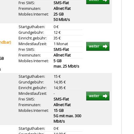
Frei SMS:
SMS-Flat
Freiminuten:
Allnet Flat
Mobiles Internet:
25 GB
50 Mbit/s
Startguthaben:
0 €
Grundgebühr:
12 €
Einricht.gebühr:
35 €
ündbar)
Mindestlaufzeit:
1 Monat
weiter
Frei SMS:
SMS-Flat
Freiminuten:
Allnet Flat
 GB
Mobiles Internet:
5 GB
max. 25 Mbit/s
s
Startguthaben:
15 €
Grundgebühr:
14,95 €
Einricht.gebühr:
14,95 €
Mindestlaufzeit:
-
weiter
Frei SMS:
SMS-Flat
Freiminuten:
Allnet Flat
Mobiles Internet:
15 GB
5G mit max. 300
Mbit/s
Startguthaben:
0 €