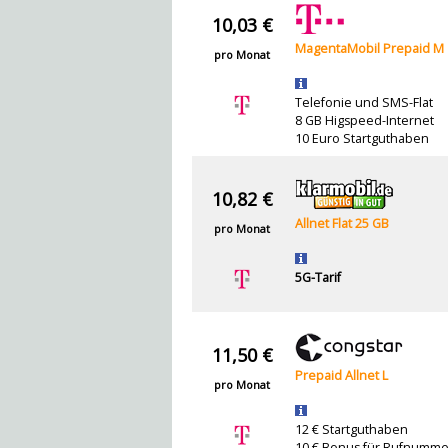
10,03 €
MagentaMobil Prepaid M
pro Monat
Telefonie und SMS-Flat
8 GB Higspeed-Internet
10 Euro Startguthaben
10,82 €
Allnet Flat 25 GB
pro Monat
5G-Tarif
11,50 €
Prepaid Allnet L
pro Monat
12 € Startguthaben
10 € Bonus für Rufnumme