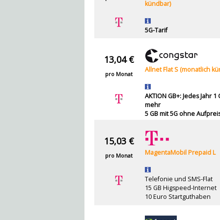
kündbar)
5G-Tarif
13,04 €
Allnet Flat S (monatlich k
pro Monat
AKTION GB+: Jedes Jahr 1
mehr
5 GB mit 5G ohne Aufprei
15,03 €
MagentaMobil Prepaid L
pro Monat
Telefonie und SMS-Flat
15 GB Higspeed-Internet
10 Euro Startguthaben