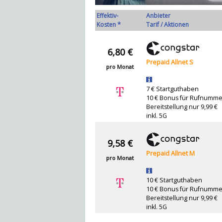
Effektiv-
Anbieter
Kosten *
Tarif / Aktionen
6,80 €
Prepaid Allnet S
pro Monat
7 € Startguthaben
10 € Bonus für Rufnumme
Bereitstellung nur 9,99 €
inkl. 5G
9,58 €
Prepaid Allnet M
pro Monat
10 € Startguthaben
10 € Bonus für Rufnumme
Bereitstellung nur 9,99 €
inkl. 5G