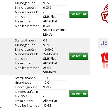
Grundgebühr:
9,95 €
Einricht.gebühr:
9,95 €
Mindestlaufzeit:
-
weiter
Frei SMS:
SMS-Flat
Freiminuten:
Allnet Flat
Mobiles Internet:
8 GB
5G mit max. 300
Mbit/s
Startguthaben:
0 €
LTE-
Grundgebühr:
9,99 €
Einricht.gebühr:
19,99 €
Mindestlaufzeit:
24 Monate
weiter
Frei SMS:
SMS-Flat
Freiminuten:
Allnet Flat
Mobiles Internet:
25 GB
50 Mbit/s
Startguthaben:
15 €
Grundgebühr:
12 €
Einricht.gebühr:
9,99 €
Mindestlaufzeit:
-
weiter
Frei SMS:
-
Freiminuten:
Allnet Flat
Mobiles Internet:
15 GB
r