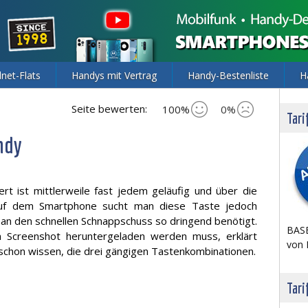
lnet-Flats
Handys mit Vertrag
Handy-Bestenliste
H
Seite bewerten:
100%
0%
Tari
ndy
rt ist mittlerweile fast jedem geläufig und über die
Auf dem Smartphone sucht man diese Taste jedoch
n den schnellen Schnappschuss so dringend benötigt.
BASE
n Screenshot heruntergeladen werden muss, erklärt
von 
its schon wissen, die drei gängigen Tastenkombinationen.
Tari