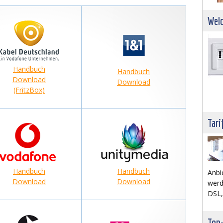
Welc
Handbuch
Handbuch
Download
Download
(FritzBox)
Tari
Handbuch
Handbuch
Anbi
Download
Download
werd
DSL,
Top