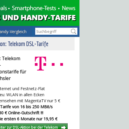
andy-Vergleich
on: Telekom DSL-Tarife
: Telekom
-
onstarife für
hsler
ternet und Festnetz-Flat
u: WLAN in allen Ecken
rnsehen mit MagentaTV nur 5 €
Tarife von 16 bis 250 MBit/s
0 € Online-Gutschrift !!!
e ersten 6 Monate nur 19,95 €
iter zur DSL-Aktion bei der Telekom