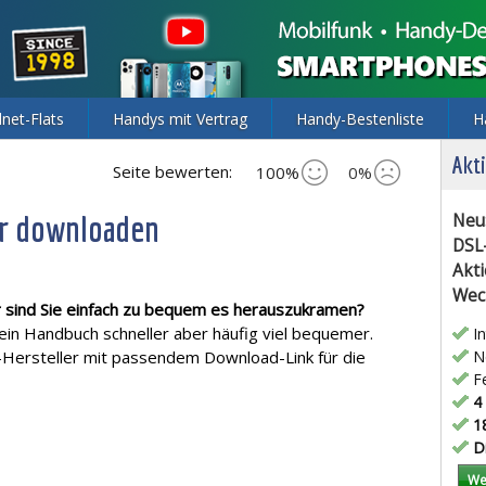
lnet-Flats
Handys mit Vertrag
Handy-Bestenliste
H
Akti
Seite bewerten:
100%
0%
r downloaden
Neu
DSL
Akti
Wec
 sind Sie einfach zu bequem es herauszukramen?
f ein Handbuch schneller aber häufig viel bequemer.
In
-Hersteller mit passendem Download-Link für die
Ne
Fe
4 
18
Di
We