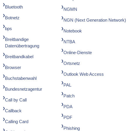
Bluetooth
NGMN
Botnetz
NGN (Next Generation Network)
bps
Notebook
Breitbandige
NTBA
Datenübertragung
Online-Dienste
Breitbandkabel
Ortsnetz
Browser
Outlook Web Access
Buchstabenwahl
PAL
Bundesnetzagentur
Patch
Call by Call
PDA
Callback
PDF
Calling Card
Phishing