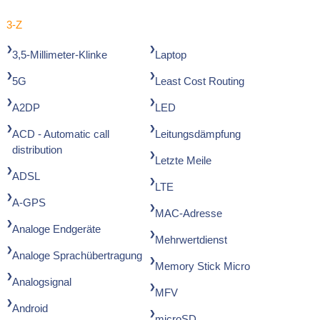
3-Z
3,5-Millimeter-Klinke
Laptop
5G
Least Cost Routing
A2DP
LED
ACD - Automatic call
Leitungsdämpfung
distribution
Letzte Meile
ADSL
LTE
A-GPS
MAC-Adresse
Analoge Endgeräte
Mehrwertdienst
Analoge Sprachübertragung
Memory Stick Micro
Analogsignal
MFV
Android
microSD