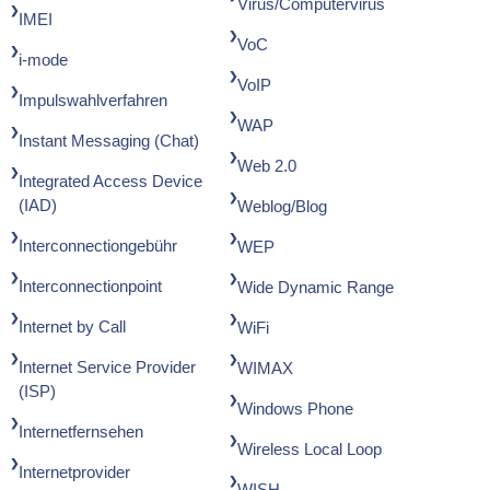
Virus/Computervirus
IMEI
VoC
i-mode
VoIP
Impulswahlverfahren
WAP
Instant Messaging (Chat)
Web 2.0
Integrated Access Device
(IAD)
Weblog/Blog
Interconnectiongebühr
WEP
Interconnectionpoint
Wide Dynamic Range
Internet by Call
WiFi
Internet Service Provider
WIMAX
(ISP)
Windows Phone
Internetfernsehen
Wireless Local Loop
Internetprovider
WISH