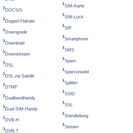
SIM-Karte
DOCSIS
SIM-Lock
Doppel-Flatrate
SIP
Downgrade
Smartphone
Download
SMS
Downstream
Spam
DSL
Sparvorwahl
DSL via Satellit
Splitter
DTMF
SSID
Dualbandhandy
SSL
Dual-SIM-Handy
Standleitung
DVB-H
Stream
DVB-T