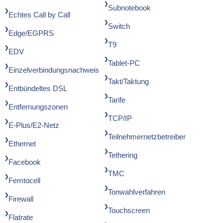
Subnotebook
Echtes Call by Call
Switch
Edge/EGPRS
T9
EDV
Tablet-PC
Einzelverbindungsnachweis
Takt/Taktung
Entbündeltes DSL
Tarife
Entfernungszonen
TCP/IP
E-Plus/E2-Netz
Teilnehmernetzbetreiber
Ethernet
Tethering
Facebook
TMC
Femtocell
Tonwahlverfahren
Firewall
Touchscreen
Flatrate