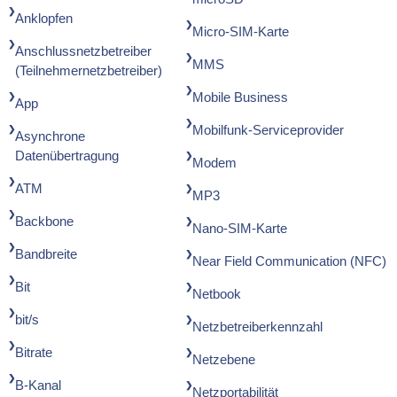
Anklopfen
Micro-SIM-Karte
Anschlussnetzbetreiber
MMS
(Teilnehmernetzbetreiber)
Mobile Business
App
Mobilfunk-Serviceprovider
Asynchrone
Datenübertragung
Modem
ATM
MP3
Backbone
Nano-SIM-Karte
Bandbreite
Near Field Communication (NFC)
Bit
Netbook
bit/s
Netzbetreiberkennzahl
Bitrate
Netzebene
B-Kanal
Netzportabilität