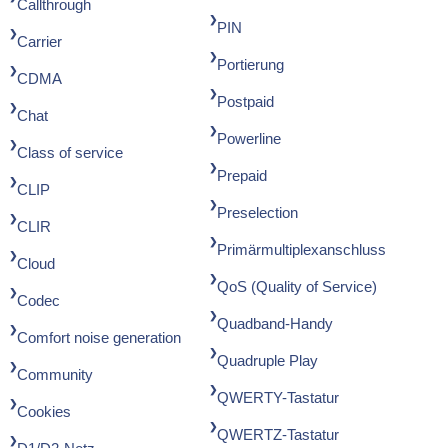
Callthrough
PIN
Carrier
Portierung
CDMA
Postpaid
Chat
Powerline
Class of service
Prepaid
CLIP
Preselection
CLIR
Primärmultiplexanschluss
Cloud
QoS (Quality of Service)
Codec
Quadband-Handy
Comfort noise generation
Quadruple Play
Community
QWERTY-Tastatur
Cookies
QWERTZ-Tastatur