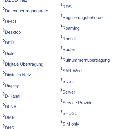
D1/D2-Netz
RDS
Datenübertragungsrate
Regulierungsbehörde
DECT
Roaming
Desktop
Rootkit
DFÜ
Router
Dialer
Rufnummernübertragung
Digitale Übertragung
SAR-Wert
Digitales Netz
SDSL
Display
Server
D-Kanal
Service Provider
DLNA
SHDSL
DMB
SIM only
DNS