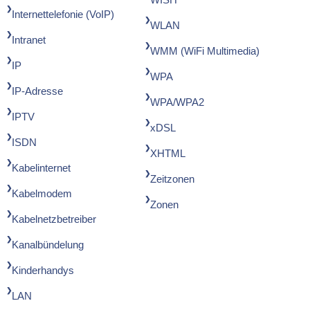
Internettelefonie (VoIP)
WLAN
Intranet
WMM (WiFi Multimedia)
IP
WPA
IP-Adresse
WPA/WPA2
IPTV
xDSL
ISDN
XHTML
Kabelinternet
Zeitzonen
Kabelmodem
Zonen
Kabelnetzbetreiber
Kanalbündelung
Kinderhandys
LAN