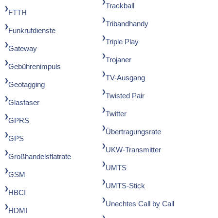
Trackball
FTTH
Tribandhandy
Funkrufdienste
Triple Play
Gateway
Trojaner
Gebührenimpuls
TV-Ausgang
Geotagging
Twisted Pair
Glasfaser
Twitter
GPRS
Übertragungsrate
GPS
UKW-Transmitter
Großhandelsflatrate
UMTS
GSM
UMTS-Stick
HBCI
Unechtes Call by Call
HDMI