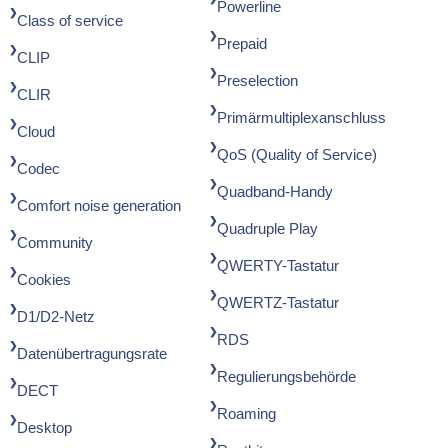
Powerline
Class of service
Prepaid
CLIP
Preselection
CLIR
Primärmultiplexanschluss
Cloud
QoS (Quality of Service)
Codec
Quadband-Handy
Comfort noise generation
Quadruple Play
Community
QWERTY-Tastatur
Cookies
QWERTZ-Tastatur
D1/D2-Netz
RDS
Datenübertragungsrate
Regulierungsbehörde
DECT
Roaming
Desktop