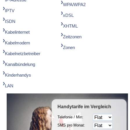
WPA/WPA2
IPTV
xDSL
ISDN
XHTML
Kabelinternet
Zeitzonen
Kabelmodem
Zonen
Kabelnetzbetreiber
Kanalbündelung
Kinderhandys
LAN
Handytarife
im Vergleich
Telefonie / Min:
SMS pro Monat: