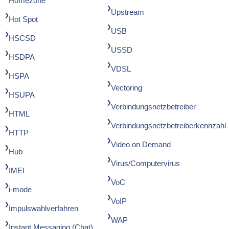
Homezone
Upstream
Hot Spot
USB
HSCSD
USSD
HSDPA
VDSL
HSPA
Vectoring
HSUPA
Verbindungsnetzbetreiber
HTML
Verbindungsnetzbetreiberkennzahl
HTTP
Video on Demand
Hub
Virus/Computervirus
IMEI
VoC
i-mode
VoIP
Impulswahlverfahren
WAP
Instant Messaging (Chat)