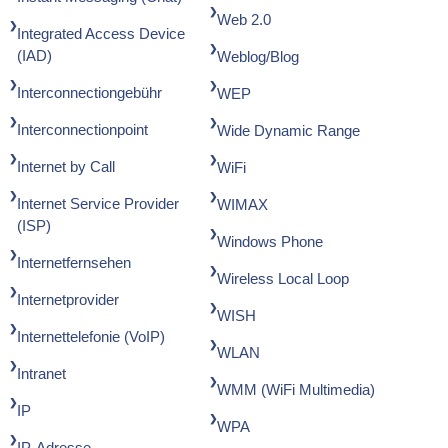
Web 2.0
Integrated Access Device
(IAD)
Weblog/Blog
Interconnectiongebühr
WEP
Interconnectionpoint
Wide Dynamic Range
Internet by Call
WiFi
Internet Service Provider
WIMAX
(ISP)
Windows Phone
Internetfernsehen
Wireless Local Loop
Internetprovider
WISH
Internettelefonie (VoIP)
WLAN
Intranet
WMM (WiFi Multimedia)
IP
WPA
IP-Adresse