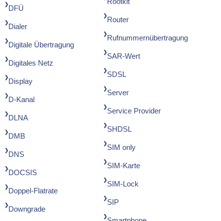
Rootkit
DFÜ
Router
Dialer
Rufnummernübertragung
Digitale Übertragung
SAR-Wert
Digitales Netz
SDSL
Display
Server
D-Kanal
Service Provider
DLNA
SHDSL
DMB
SIM only
DNS
SIM-Karte
DOCSIS
SIM-Lock
Doppel-Flatrate
SIP
Downgrade
Smartphone