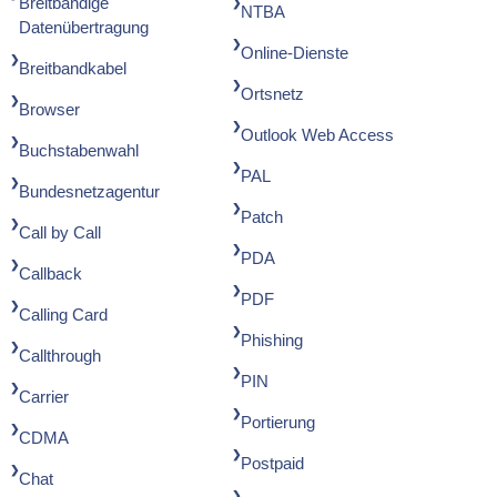
Breitbandige
NTBA
Datenübertragung
Online-Dienste
Breitbandkabel
Ortsnetz
Browser
Outlook Web Access
Buchstabenwahl
PAL
Bundesnetzagentur
Patch
Call by Call
PDA
Callback
PDF
Calling Card
Phishing
Callthrough
PIN
Carrier
Portierung
CDMA
Postpaid
Chat