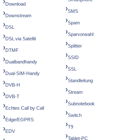
Download
SMS
Downstream
Spam
DSL
Sparvorwahl
DSL via Satellit
Splitter
DTMF
SSID
Dualbandhandy
SSL
Dual-SIM-Handy
Standleitung
DVB-H
Stream
DVB-T
Subnotebook
Echtes Call by Call
Switch
Edge/EGPRS
T9
EDV
Tablet-PC