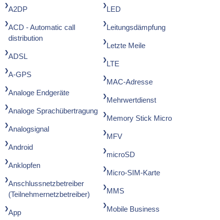
A2DP
LED
ACD - Automatic call
Leitungsdämpfung
distribution
Letzte Meile
ADSL
LTE
A-GPS
MAC-Adresse
Analoge Endgeräte
Mehrwertdienst
Analoge Sprachübertragung
Memory Stick Micro
Analogsignal
MFV
Android
microSD
Anklopfen
Micro-SIM-Karte
Anschlussnetzbetreiber
MMS
(Teilnehmernetzbetreiber)
Mobile Business
App