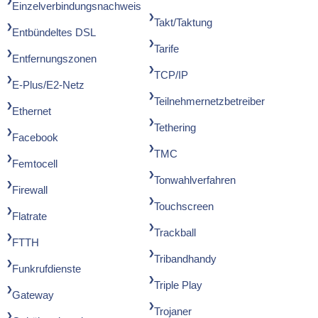
Einzelverbindungsnachweis
Takt/Taktung
Entbündeltes DSL
Tarife
Entfernungszonen
TCP/IP
E-Plus/E2-Netz
Teilnehmernetzbetreiber
Ethernet
Tethering
Facebook
TMC
Femtocell
Tonwahlverfahren
Firewall
Touchscreen
Flatrate
Trackball
FTTH
Tribandhandy
Funkrufdienste
Triple Play
Gateway
Trojaner