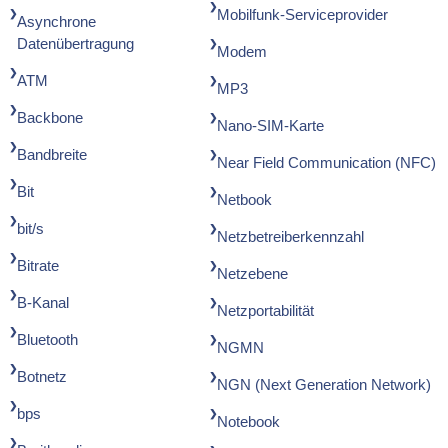
Mobilfunk-Serviceprovider
Asynchrone
Datenübertragung
Modem
ATM
MP3
Backbone
Nano-SIM-Karte
Bandbreite
Near Field Communication (NFC)
Bit
Netbook
bit/s
Netzbetreiberkennzahl
Bitrate
Netzebene
B-Kanal
Netzportabilität
Bluetooth
NGMN
Botnetz
NGN (Next Generation Network)
bps
Notebook