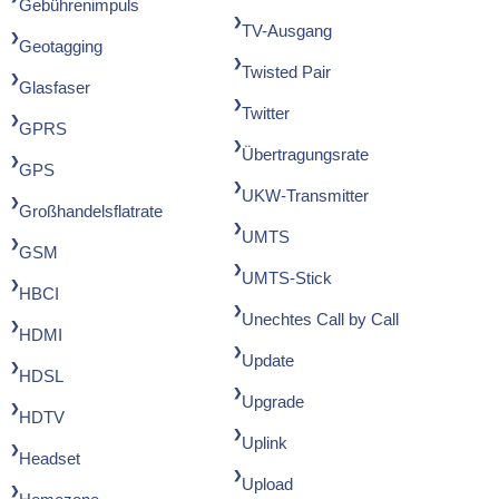
Gebührenimpuls
TV-Ausgang
Geotagging
Twisted Pair
Glasfaser
Twitter
GPRS
Übertragungsrate
GPS
UKW-Transmitter
Großhandelsflatrate
UMTS
GSM
UMTS-Stick
HBCI
Unechtes Call by Call
HDMI
Update
HDSL
Upgrade
HDTV
Uplink
Headset
Upload