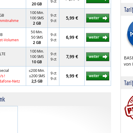
9 ct
20 GB
Tari
100 Min.
 GB
9 ct
5,99 €
100 SMS
weiter
rnmitnahme
9 ct
2 GB
50 Min.
GB
9 ct
6,99 €
50 SMS
weiter
net-Volumen
9 ct
2 GB
100 Min.
 LTE
9 ct
7,99 €
100 SMS
weiter
BASE
9 ct
10 GB
von 
ecial
≤200 Min.
9 ct
9,99 €
/s !
≤200 SMS
weiter
9 ct
odafone-Netz
2,5 GB
Tari
unk