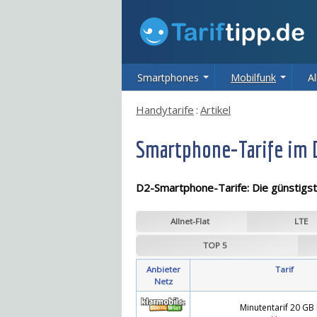
Smartphones
Mobilfunk
Al
Handytarife
:
Artikel
Smartphone-Tarife im 
D2-Smartphone-Tarife: Die günstigs
Allnet-Flat
LTE
TOP 5
Anbieter
Tarif
Netz
Minutentarif 20 GB