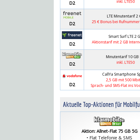
inkl. LTE50
D2
LTE Minutentarif 2
25 € Bonus bei Rufnumme
D2
Smart Surf LTE 2 
Aktionstarif mit 2 GB Inter
D2
Minutentarif 10 GB
inkl. LTE50
D2
CallYa Smartphone Sp
2,5 GB mit 500 Mbit
D2
Sprach- und SMS-Flat ins V
Aktuelle Top-Aktionen für Mobilf
Aktion: Allnet-Flat 75 GB 5G
• Flat Telefonie & SMS