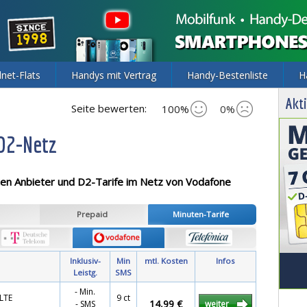
lnet-Flats
Handys mit Vertrag
Handy-Bestenliste
H
Akti
Seite bewerten:
100%
0%
D2-Netz
ten
Anbieter und D2-Tarife im Netz von Vodafone
Prepaid
Minuten-Tarife
Inklusiv-
Min
mtl. Kosten
Infos
Leistg.
SMS
- Min.
 LTE
9 ct
14,99 €
- SMS
weiter