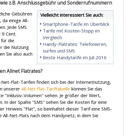
n wie z.B. Anschlussgebühr und Sonderrufnummern
zliche Gebühren
Vielleicht interessiert Sie auch:
 da einige All-
Smartphone-Tarife im Überblick
ten. Jede SMS
Tarife mit Kosten-Stopp im
 9 Cent.
Vergleich
für die
Handy-Flatrates: Telefonieren,
r die Nutzung
surfen und SMS
en Sie also auch
Beste Handytarife im Juli 2016
en Allnet Flatrates?
Net-Flat-Tarifen finden sich bei der Internetnutzung,
In unserer
All-Net Flat-Tariftabelle
können Sie das
te "Inklusiv-Volumen" sehen. Je größer der Wert,
n. In der Spalte "SMS" sehen Sie die Kosten für eine
er Hinweis "Flat", so beinhaltet dieser Tarif eine SMS-
ie All-Net-Flats nach dem Handynetz, in dem Sie