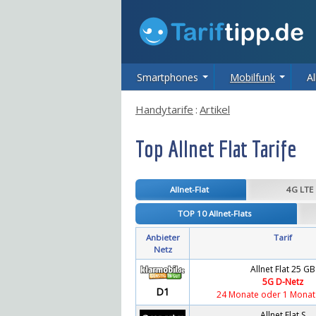
Smartphones
Mobilfunk
Al
Handytarife
:
Artikel
Top Allnet Flat Tarife
Allnet-Flat
4G LTE
TOP 10 Allnet-Flats
Anbieter
Tarif
Netz
Allnet Flat 25 GB
5G D-Netz
D1
24 Monate oder 1 Monat 
Allnet Flat S