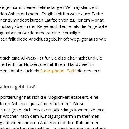
egel nur mit einer relativ langen Vertragslaufzeit.
en Anbieter binden. Es gibt mittlerweile auch Tarife
iner zumindest kurzen Laufzeit von z.B. einem Monat.
ündbar, aber in der Regel auch teurer als die Angebote
trag haben außerdem meist eine einmalige
ten fällt diese Anschlussgebühr oft weg, genauso wie
 sich eine All-Net-Flat für Sie also eher nicht und Sie
edient. Für Nutzer, die mit Ihrem Handy viel im
eren könnte auch ein
Smartphone-Tarif
die bessere
lten - geht das?
tierung" hat sich die Möglichkeit etabliert, eine
eren Anbieter quasi "mitzunehmen". Diese
002 gesetzlich verankert. Allerdings können Sie Ihre
ier Wochen nach dem Kündigungstermin mitnehmen,
ung auf einen anderen Anbieter und Ihre Rufnummer
ehen. Am besten wählen Sie gleich bei der Bestellung