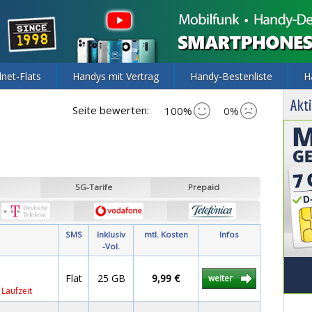
lnet-Flats
Handys mit Vertrag
Handy-Bestenliste
H
Akti
Seite bewerten:
100%
0%
5G-Tarife
Prepaid
SMS
Inklusiv
mtl. Kosten
Infos
-Vol.
Flat
25 GB
9,99 €
weiter
Laufzeit