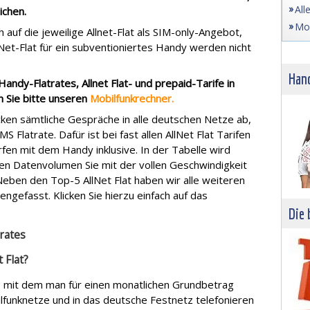
All
ichen
.
Mob
 auf die jeweilige Allnet-Flat als SIM-only-Angebot,
l-Net-Flat für ein subventioniertes Handy werden nicht
Hand
 Handy-Flatrates, Allnet Flat- und prepaid-Tarife in
 Sie bitte unseren
Mobilfunkrechner.
ecken sämtliche Gespräche in alle deutschen Netze ab,
S Flatrate. Dafür ist bei fast allen AllNet Flat Tarifen
rfen mit dem Handy inklusive. In der Tabelle wird
hen Datenvolumen Sie mit der vollen Geschwindigkeit
eben den Top-5 AllNet Flat haben wir alle weiteren
ngefasst. Klicken Sie hierzu einfach auf das
Die 
rates
 Flat?
rif, mit dem man für einen monatlichen Grundbetrag
lfunknetze und in das deutsche Festnetz telefonieren