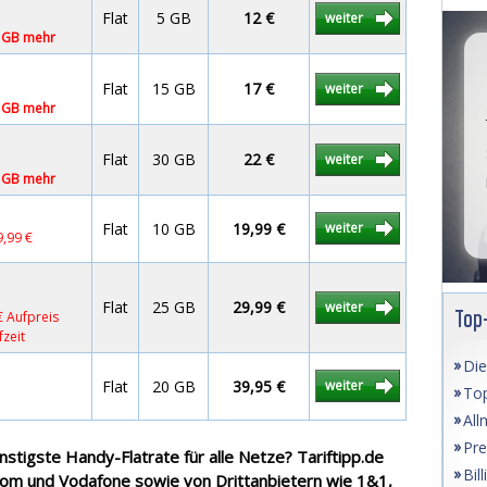
Flat
5 GB
12 €
weiter
1 GB mehr
Flat
15 GB
17 €
weiter
1 GB mehr
Flat
30 GB
22 €
weiter
5 GB mehr
Flat
10 GB
19,99 €
weiter
9,99 €
Flat
25 GB
29,99 €
weiter
Top
€ Aufpreis
fzeit
Die
Flat
20 GB
39,95 €
weiter
Top
All
Pre
nstigste Handy-Flatrate für alle Netze? Tariftipp.de
Bil
ekom und Vodafone sowie von Drittanbietern wie 1&1,