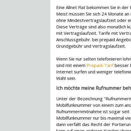
Eine Allnet Flat bekommen Sie in der R
Meist müssen Sie sich 24 Monate an d
ohne Mindestvertragslaufzeit oder e
Diese Verträge sind also monatlich k
mit Vertragslaufzeit. Tarife mit Ver
Anschlussgebühr. bei prepaid Angebo
Grundgebühr und Vertragslaufzeit.
Wenn Sie nur selten telefonieren lohnt
sind mit einem
Prepaid-Tarif
besser b
Internet surfen und weniger telefoni
Wahl sein.
Ich möchte meine Rufnummer beha
Unter der Bezeichnung "Rufnummernpor
Mobilfunknummer von einem zum and
Rufnummernmitnahme ist sogar seit 2
Mobilfunknummer nur bis maximal v
dann verfällt das Recht der Portier
kann auf einen anderen Kunden überg