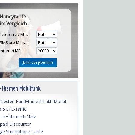
Handytarife
im Vergleich
Telefonie / Min:
SMS pro Monat:
Internet MB:
H
-Themen Mobilfunk
 besten Handytarife im akt. Monat
 5 LTE-Tarife
net Flats nach Netz
paid Discounter
lige Smartphone-Tarife