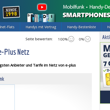
lnet-Flats
Handys mit Vertrag
Handy-Bestenliste
H
Akti
Seite bewerten:
100%
0%
e-Plus Netz
igsten
Anbieter und Tarife im Netz von e-plus
unk