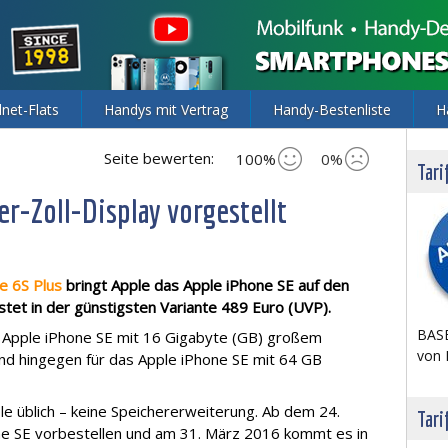
lnet-Flats
Handys mit Vertrag
Handy-Bestenliste
H
Seite bewerten:
100%
0%
Tari
r-Zoll-Display vorgestellt
e 6S Plus
bringt Apple das Apple iPhone SE auf den
et in der günstigsten Variante 489 Euro (UVP).
BASE
es Apple iPhone SE mit 16 Gigabyte (GB) großem
von 
ind hingegen für das Apple iPhone SE mit 64 GB
le üblich – keine Speichererweiterung. Ab dem 24.
Tari
e SE vorbestellen und am 31. März 2016 kommt es in