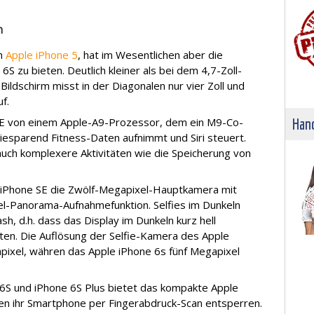
n
in
Apple iPhone 5
, hat im Wesentlichen aber die
 zu bieten. Deutlich kleiner als bei dem 4,7-Zoll-
 Bildschirm misst in der Diagonalen nur vier Zoll und
uf.
Hand
SE von einem Apple-A9-Prozessor, dem ein M9-Co-
iesparend Fitness-Daten aufnimmt und Siri steuert.
uch komplexere Aktivitäten wie die Speicherung von
 iPhone SE die Zwölf-Megapixel-Hauptkamera mit
l-Panorama-Aufnahmefunktion. Selfies im Dunkeln
h, d.h. dass das Display im Dunkeln kurz hell
ten. Die Auflösung der Selfie-Kamera des Apple
apixel, währen das Apple iPhone 6s fünf Megapixel
6S und iPhone 6S Plus bietet das kompakte Apple
nen ihr Smartphone per Fingerabdruck-Scan entsperren.