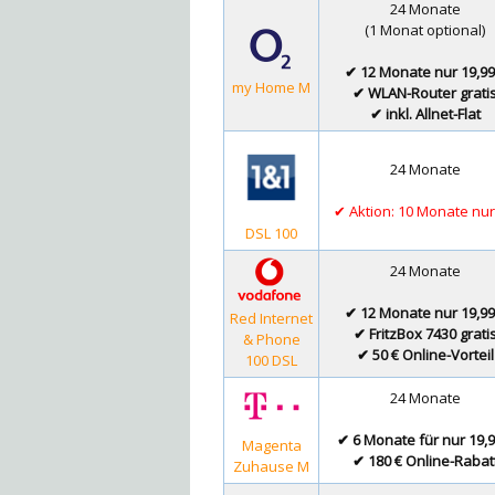
24 Monate
(1 Monat optional)
✔ 12 Monate nur 19,99
my Home M
✔ WLAN-Router grati
✔ inkl. Allnet-Flat
24 Monate
✔ Aktion: 10 Monate nur
DSL 100
24 Monate
✔ 12 Monate nur 19,99
Red Internet
✔ FritzBox 7430 grati
& Phone
✔ 50 € Online-Vorteil
100 DSL
24 Monate
✔ 6 Monate für nur 19,9
Magenta
✔ 180 € Online-Rabat
Zuhause M