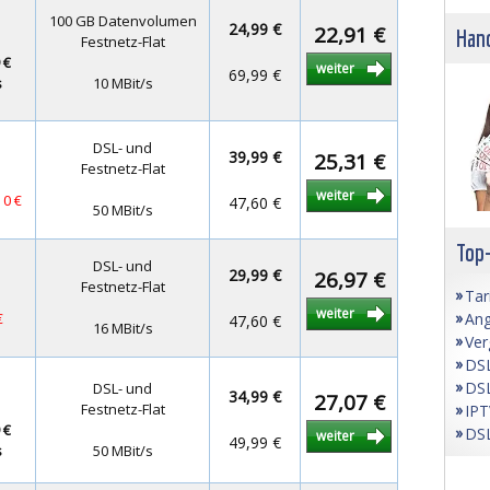
100 GB Datenvolumen
24,99 €
22,91 €
Hand
Festnetz-Flat
 €
weiter
69,99 €
s
10 MBit/s
DSL- und
39,99 €
25,31 €
Festnetz-Flat
weiter
 0 €
47,60 €
50 MBit/s
Top
DSL- und
29,99 €
26,97 €
Festnetz-Flat
Tar
weiter
Ang
€
47,60 €
16 MBit/s
Ver
DSL
DSL
DSL- und
34,99 €
27,07 €
Festnetz-Flat
IPT
 €
DSL
weiter
49,99 €
s
50 MBit/s