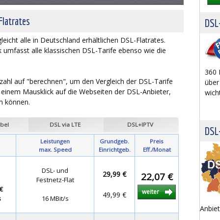
Flatrates
DSL-
eicht alle in Deutschland erhältlichen DSL-Flatrates.
k umfasst alle klassischen DSL-Tarife ebenso wie die
360 
itzahl auf "berechnen", um den Vergleich der DSL-Tarife
über
t einem Mausklick auf die Webseiten der DSL-Anbieter,
wich
en können.
bel
DSL via LTE
DSL+IPTV
DSL
Leistungen
Grundgeb.
Preis
max. Speed
Einrichtgeb.
Eff./Monat
DSL- und
29,99 €
22,07 €
Festnetz-Flat
€
weiter
49,99 €
s
16 MBit/s
Anbiet