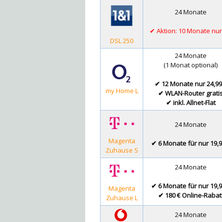
24 Monate
✔ Aktion: 10 Monate nur
DSL 250
24 Monate
(1 Monat optional)
✔ 12 Monate nur 24,99
my Home L
✔ WLAN-Router grati
✔ inkl. Allnet-Flat
24 Monate
Magenta
✔ 6 Monate für nur 19,9
Zuhause S
24 Monate
✔ 6 Monate für nur 19,9
Magenta
✔ 180 € Online-Rabat
Zuhause L
24 Monate