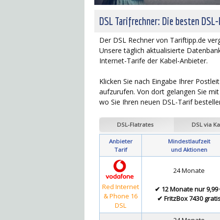
DSL Tarifrechner: Die besten DSL-
Der DSL Rechner von Tariftipp.de vergl
Unsere täglich aktualisierte Datenban
Internet-Tarife der Kabel-Anbieter.
Klicken Sie nach Eingabe Ihrer Postle
aufzurufen. Von dort gelangen Sie mi
wo Sie Ihren neuen DSL-Tarif bestell
DSL-Flatrates
DSL via Ka
Anbieter
Mindestlaufzeit
Tarif
und Aktionen
24 Monate
Red Internet
✔ 12 Monate nur 9,99 
& Phone 16
✔ FritzBox 7430 grati
DSL
24 Monate