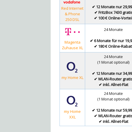
✔ 12 Monate nur 29,99
Red Internet
✔ FritzBox 7430 grati
& Phone
✔ 100 € Online-Vortei
250 DSL
24 Monate
✔ 6 Monate für nur 19,9
Magenta
✔ 180 € Online-Rabat
Zuhause XL
24 Monate
(1 Monat optional)
✔ 12 Monate nur 34,99
my Home XL
✔ WLAN-Router grati
✔ inkl. Allnet-Flat
24 Monate
(1 Monat optional)
✔ 12 Monate nur 59,99
my Home
✔ WLAN-Router grati
XXL
✔ inkl. Allnet-Flat