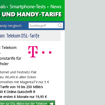
andy-Vergleich
on: Telekom DSL-Tarife
: Telekom
-
onstarife für
hsler
ternet und Festnetz-Flat
u: WLAN in allen Ecken
rnsehen mit MagentaTV nur 5 €
Tarife von 16 bis 250 MBit/s
0 € Online-Gutschrift !!!
e ersten 6 Monate nur 19,95 €
iter zur DSL-Aktion bei der Telekom