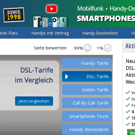
lnet-Flats
Handys mit Vertrag
Handy-Bestenliste
H
Akti
Seite bewerten:
99%
1%
Neu
Handy-Tarife
DSL
DSL-Tarife
Akti
DSL-Tarife
im Vergleich
Wec
Daten-Tarife
In
Ne
Call By Call-Tarife
Fe
4 
Smartphone-Tests
18
Di
Handy-Bestenliste
We