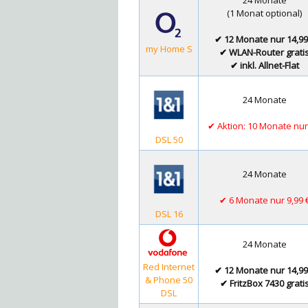
(1 Monat optional)
✔ 12 Monate nur 14,99
my Home S
✔ WLAN-Router grati
✔ inkl. Allnet-Flat
24 Monate
✔ Aktion: 10 Monate nur
DSL 50
24 Monate
✔ 6 Monate nur 9,99 
DSL 16
24 Monate
Red Internet
✔ 12 Monate nur 14,99
& Phone 50
✔ FritzBox 7430 grati
DSL