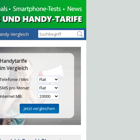
andy-Vergleich
Handytarife
im Vergleich
Telefonie / Min:
SMS pro Monat:
Internet MB:
H