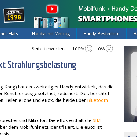
lnet-Flats
Handys mit Vertrag
Handy-Bestenliste
H
Seite bewerten:
100%
0%
kt Strahlungsbelastung
ong) hat ein zweiteiliges Handy entwickelt, das die
r Benutzer ausgesetzt ist, reduziert. Dies berichtet
n Teilen eFone und eBox, die beide über
Bluetooth
sprecher und Mikrofon. Die eBox enthält die
SIM-
ber dem Mobilfunknetz identifiziert. Die eBox ist
asis.