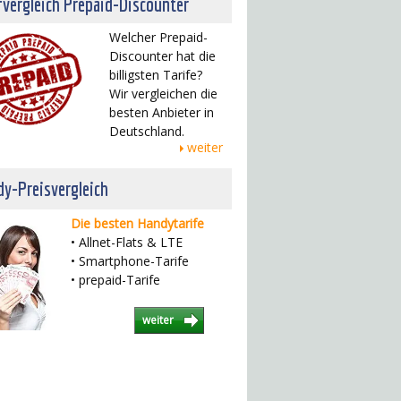
fvergleich Prepaid-Discounter
Welcher Prepaid-
Discounter hat die
billigsten Tarife?
Wir vergleichen die
besten Anbieter in
Deutschland.
weiter
y-Preisvergleich
Die besten Handytarife
• Allnet-Flats & LTE
• Smartphone-Tarife
• prepaid-Tarife
weiter