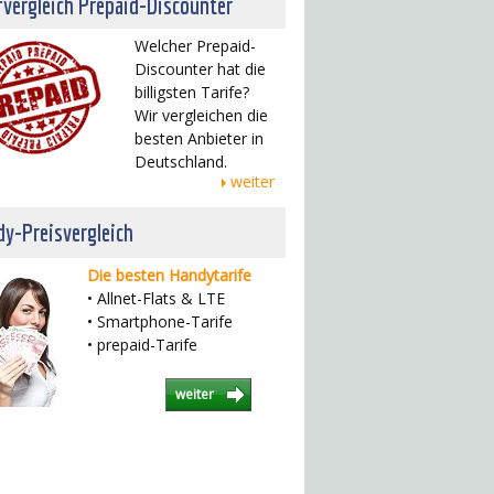
fvergleich Prepaid-Discounter
Welcher Prepaid-
Discounter hat die
billigsten Tarife?
Wir vergleichen die
besten Anbieter in
Deutschland.
weiter
y-Preisvergleich
Die besten Handytarife
• Allnet-Flats & LTE
• Smartphone-Tarife
• prepaid-Tarife
weiter