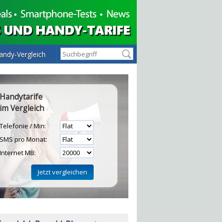
andy-Vergleich
Handytarife
im Vergleich
Telefonie / Min:
SMS pro Monat:
Internet MB:
H