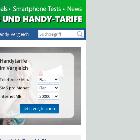
andy-Vergleich
Handytarife
im Vergleich
Telefonie / Min:
SMS pro Monat:
Internet MB:
H