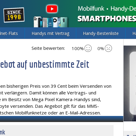
lnet-Flats
Handys mit Vertrag
Handy-Bestenliste
H
Seite bewerten:
100%
0%
ebot auf unbestimmte Zeit
en bisherigen Preis von 39 Cent beim Versenden von
t verlängern. Damit können alle Vertrags- und
 im Besitz von Mega Pixel Kamera-Handys sind,
byte versenden. Das Angebot gilt für das MMS-
utschen Mobilfunknetze oder an E-Mail-Adressen.
unk