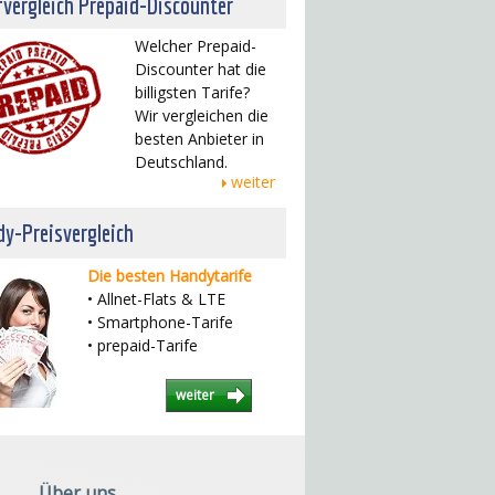
fvergleich Prepaid-Discounter
Welcher Prepaid-
Discounter hat die
billigsten Tarife?
Wir vergleichen die
besten Anbieter in
Deutschland.
weiter
y-Preisvergleich
Die besten Handytarife
• Allnet-Flats & LTE
• Smartphone-Tarife
• prepaid-Tarife
weiter
Über uns