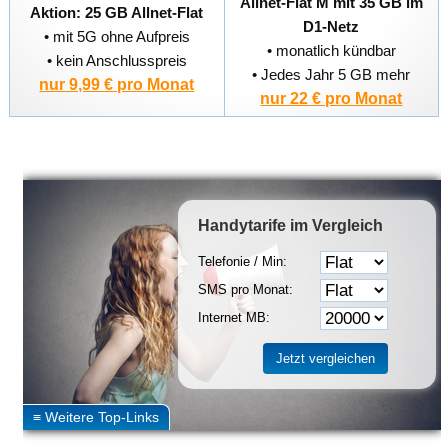
Allnet-Flat M mit 35 GB im
Aktion: 25 GB Allnet-Flat
D1-Netz
• mit 5G ohne Aufpreis
• monatlich kündbar
• kein Anschlusspreis
• Jedes Jahr 5 GB mehr
nur 9,99 € pro Monat
nur 22 € pro Monat
Handytarife
im Vergleich
Telefonie / Min:
SMS pro Monat:
Internet MB: