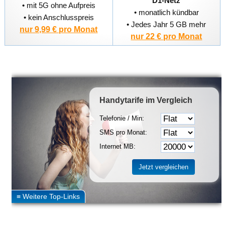
D1-Netz
• mit 5G ohne Aufpreis
• monatlich kündbar
• kein Anschlusspreis
• Jedes Jahr 5 GB mehr
nur 9,99 € pro Monat
nur 22 € pro Monat
Handytarife
im Vergleich
Telefonie / Min:
SMS pro Monat:
Internet MB: