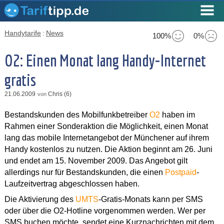
Handytarife
:
News
100%
0%
O2: Einen Monat lang Handy-Internet
gratis
21.06.2009
Chris (6)
von
Bestandskunden des Mobilfunkbetreiber
O2
haben im
Rahmen einer Sonderaktion die Möglichkeit, einen Monat
lang das mobile Internetangebot der Münchener auf ihrem
Handy kostenlos zu nutzen. Die Aktion beginnt am 26. Juni
und endet am 15. November 2009. Das Angebot gilt
allerdings nur für Bestandskunden, die einen
Postpaid
-
Laufzeitvertrag abgeschlossen haben.
Die Aktivierung des
UMTS
-Gratis-Monats kann per SMS
oder über die O2-Hotline vorgenommen werden. Wer per
SMS buchen möchte, sendet eine Kurznachrichten mit dem