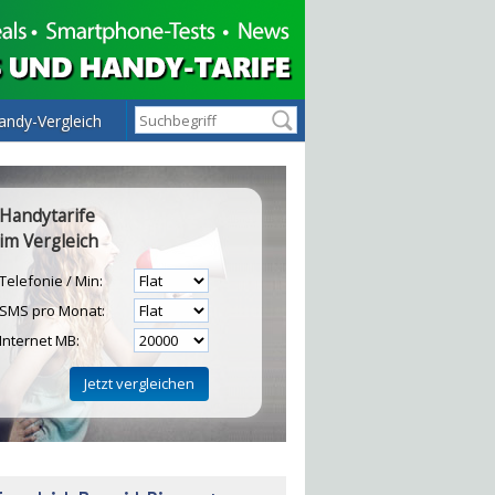
andy-Vergleich
Handytarife
im Vergleich
Telefonie / Min:
SMS pro Monat:
Internet MB:
H