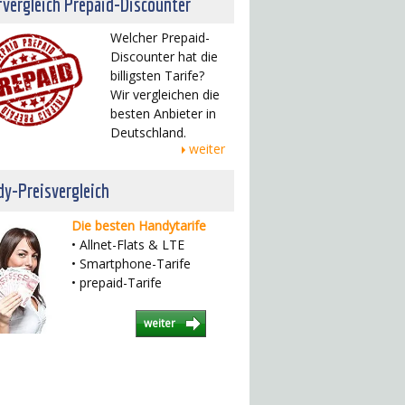
fvergleich Prepaid-Discounter
Welcher Prepaid-
Discounter hat die
billigsten Tarife?
Wir vergleichen die
besten Anbieter in
Deutschland.
weiter
y-Preisvergleich
Die besten Handytarife
• Allnet-Flats & LTE
• Smartphone-Tarife
• prepaid-Tarife
weiter