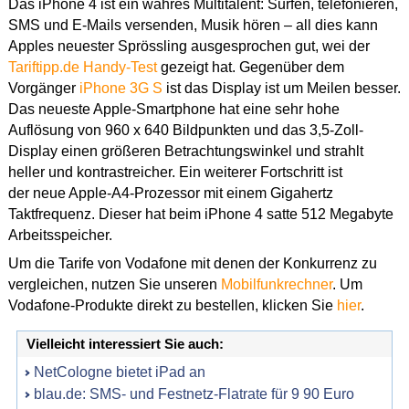
Das iPhone 4 ist ein wahres Multitalent: Surfen, telefonieren,
SMS und E-Mails versenden, Musik hören – all dies kann
Apples neuester Sprössling ausgesprochen gut, wei der
Tariftipp.de Handy-Test
gezeigt hat. Gegenüber dem
Vorgänger
iPhone 3G S
ist das Display ist um Meilen besser.
Das neueste Apple-Smartphone hat eine sehr hohe
Auflösung von 960 x 640 Bildpunkten und das 3,5-Zoll-
Display einen größeren Betrachtungswinkel und strahlt
heller und kontrastreicher. Ein weiterer Fortschritt ist
der neue Apple-A4-Prozessor mit einem Gigahertz
Taktfrequenz. Dieser hat beim iPhone 4 satte 512 Megabyte
Arbeitsspeicher.
Um die Tarife von Vodafone mit denen der Konkurrenz zu
vergleichen, nutzen Sie unseren
Mobilfunkrechner
. Um
Vodafone-Produkte direkt zu bestellen, klicken Sie
hier
.
Vielleicht interessiert Sie auch:
NetCologne bietet iPad an
blau.de: SMS- und Festnetz-Flatrate für 9 90 Euro