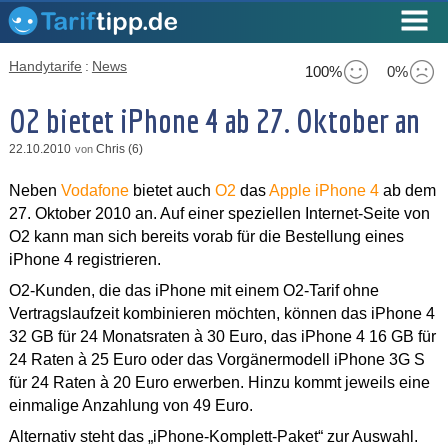
Handytarife
:
News
100%
0%
O2 bietet iPhone 4 ab 27. Oktober an
22.10.2010
Chris (6)
von
Neben
Vodafone
bietet auch
O2
das
Apple iPhone 4
ab dem
27. Oktober 2010 an. Auf einer speziellen Internet-Seite von
O2 kann man sich bereits vorab für die Bestellung eines
iPhone 4 registrieren.
O2-Kunden, die das iPhone mit einem O2-Tarif ohne
Vertragslaufzeit kombinieren möchten, können das iPhone 4
32 GB für 24 Monatsraten à 30 Euro, das iPhone 4 16 GB für
24 Raten à 25 Euro oder das Vorgänermodell iPhone 3G S
für 24 Raten à 20 Euro erwerben. Hinzu kommt jeweils eine
einmalige Anzahlung von 49 Euro.
Alternativ steht das „iPhone-Komplett-Paket“ zur Auswahl.