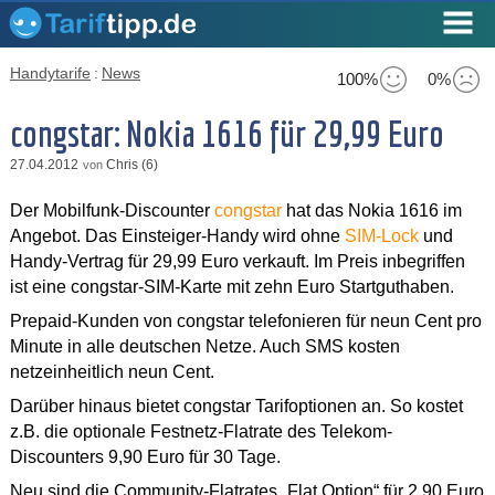
Handytarife
:
News
100%
0%
congstar: Nokia 1616 für 29,99 Euro
27.04.2012
Chris (6)
von
Der Mobilfunk-Discounter
congstar
hat das Nokia 1616 im
Angebot. Das Einsteiger-Handy wird ohne
SIM-Lock
und
Handy-Vertrag für 29,99 Euro verkauft. Im Preis inbegriffen
ist eine congstar-SIM-Karte mit zehn Euro Startguthaben.
Prepaid-Kunden von congstar telefonieren für neun Cent pro
Minute in alle deutschen Netze. Auch SMS kosten
netzeinheitlich neun Cent.
Darüber hinaus bietet congstar Tarifoptionen an. So kostet
z.B. die optionale Festnetz-Flatrate des Telekom-
Discounters 9,90 Euro für 30 Tage.
Neu sind die Community-Flatrates „Flat Option“ für 2,90 Euro