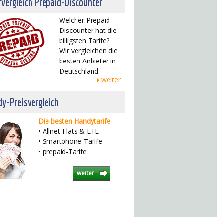
fvergleich Prepaid-Discounter
Welcher Prepaid-
Discounter hat die
billigsten Tarife?
Wir vergleichen die
besten Anbieter in
Deutschland.
weiter
y-Preisvergleich
Die besten Handytarife
• Allnet-Flats & LTE
• Smartphone-Tarife
• prepaid-Tarife
weiter