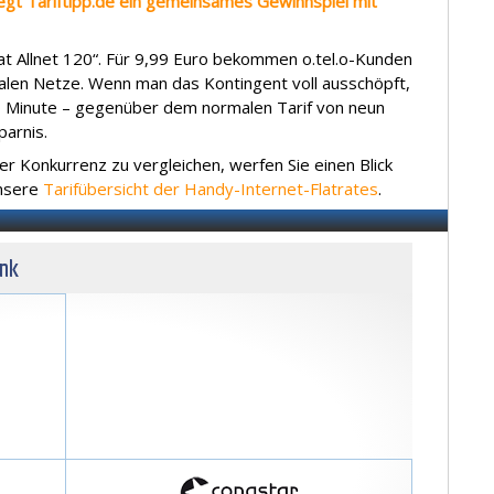
legt Tariftipp.de ein gemeinsames Gewinnspiel mit
Flat Allnet 120“. Für 9,99 Euro bekommen o.tel.o-Kunden
onalen Netze. Wenn man das Kontingent voll ausschöpft,
o Minute – gegenüber dem normalen Tarif von neun
parnis.
er Konkurrenz zu vergleichen, werfen Sie einen Blick
nsere
Tarifübersicht der Handy-Internet-Flatrates
.
unk