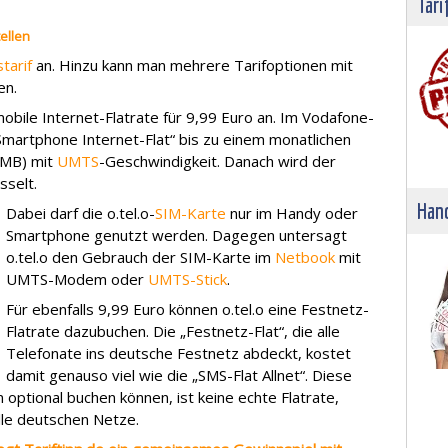
Tari
ellen
tarif
an. Hinzu kann man mehrere Tarifoptionen mit
en.
obile Internet-Flatrate für 9,99 Euro an. Im Vodafone-
Smartphone Internet-Flat“ bis zu einem monatlichen
(MB) mit
UMTS
-Geschwindigkeit. Danach wird der
sselt.
Hand
Dabei darf die o.tel.o-
SIM-Karte
nur im Handy oder
Smartphone genutzt werden. Dagegen untersagt
o.tel.o den Gebrauch der SIM-Karte im
Netbook
mit
UMTS-Modem oder
UMTS-Stick
.
Für ebenfalls 9,99 Euro können o.tel.o eine Festnetz-
Flatrate dazubuchen. Die „Festnetz-Flat“, die alle
Telefonate ins deutsche Festnetz abdeckt, kostet
damit genauso viel wie die „SMS-Flat Allnet“. Diese
 optional buchen können, ist keine echte Flatrate,
lle deutschen Netze.