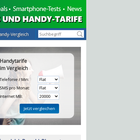
andy-Vergleich
Handytarife
im Vergleich
Telefonie / Min:
SMS pro Monat:
Internet MB:
H