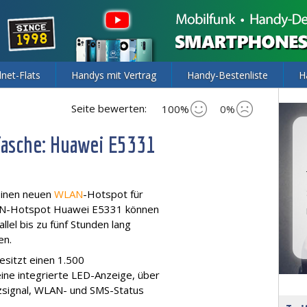
lnet-Flats
Handys mit Vertrag
Handy-Bestenliste
H
Seite bewerten:
100%
0%
Tasche: Huawei E5331
einen neuen
WLAN
-Hotspot für
AN-Hotspot Huawei E5331 können
lel bis zu fünf Stunden lang
en.
itzt einen 1.500
ine integrierte LED-Anzeige, über
zsignal, WLAN- und SMS-Status