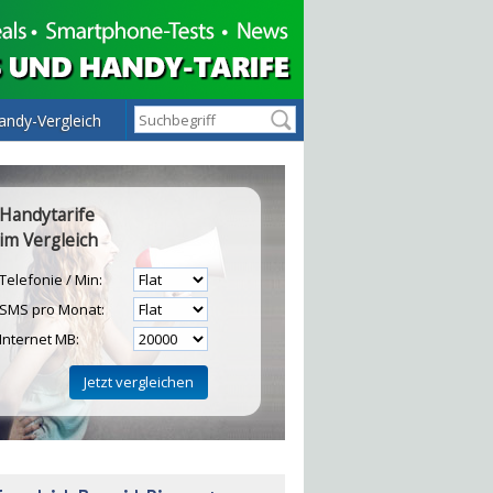
andy-Vergleich
Handytarife
im Vergleich
Telefonie / Min:
SMS pro Monat:
Internet MB:
H