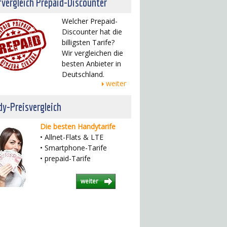
fvergleich Prepaid-Discounter
Welcher Prepaid-
Discounter hat die
billigsten Tarife?
Wir vergleichen die
besten Anbieter in
Deutschland.
weiter
y-Preisvergleich
Die besten Handytarife
• Allnet-Flats & LTE
• Smartphone-Tarife
• prepaid-Tarife
weiter