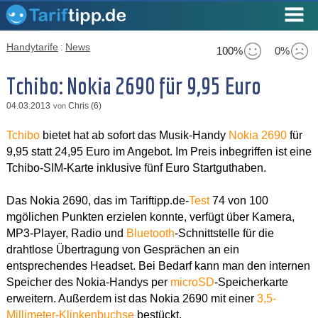
Handytarife
:
News
100%
0%
Tchibo: Nokia 2690 für 9,95 Euro
04.03.2013
Chris (6)
von
Tchibo
bietet hat ab sofort das Musik-Handy
Nokia 2690
für
9,95 statt 24,95 Euro im Angebot. Im Preis inbegriffen ist eine
Tchibo-SIM-Karte inklusive fünf Euro Startguthaben.
Das Nokia 2690, das im Tariftipp.de-
Test
74 von 100
mgölichen Punkten erzielen konnte, verfügt über Kamera,
MP3-Player, Radio und
Bluetooth
-Schnittstelle für die
drahtlose Übertragung von Gesprächen an ein
entsprechendes Headset. Bei Bedarf kann man den internen
Speicher des Nokia-Handys per
microSD
-Speicherkarte
erweitern. Außerdem ist das Nokia 2690 mit einer
3,5-
Millimeter-Klinkenbuchse
bestückt.