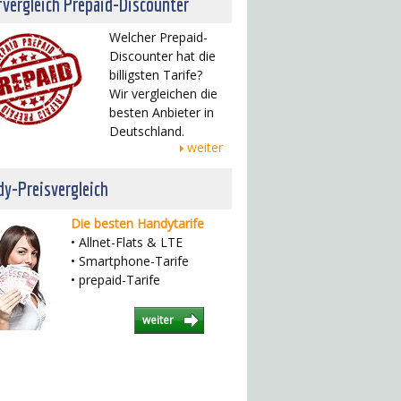
fvergleich Prepaid-Discounter
Welcher Prepaid-
Discounter hat die
billigsten Tarife?
Wir vergleichen die
besten Anbieter in
Deutschland.
weiter
y-Preisvergleich
Die besten Handytarife
• Allnet-Flats & LTE
• Smartphone-Tarife
• prepaid-Tarife
weiter