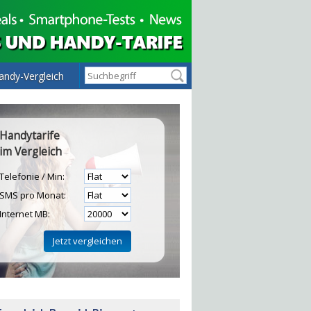
andy-Vergleich
Handytarife
im Vergleich
Telefonie / Min:
SMS pro Monat:
Internet MB:
H