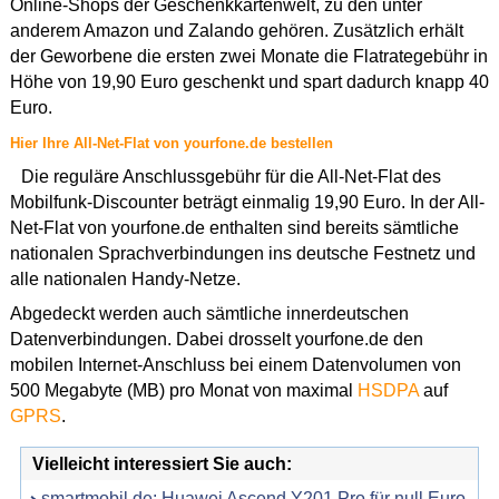
Online-Shops der Geschenkkartenwelt, zu den unter
anderem Amazon und Zalando gehören. Zusätzlich erhält
der Geworbene die ersten zwei Monate die Flatrategebühr in
Höhe von 19,90 Euro geschenkt und spart dadurch knapp 40
Euro.
Hier Ihre All-Net-Flat von yourfone.de bestellen
Die reguläre Anschlussgebühr für die All-Net-Flat des
Mobilfunk-Discounter beträgt einmalig 19,90 Euro. In der All-
Net-Flat von yourfone.de enthalten sind bereits sämtliche
nationalen Sprachverbindungen ins deutsche Festnetz und
alle nationalen Handy-Netze.
Abgedeckt werden auch sämtliche innerdeutschen
Datenverbindungen. Dabei drosselt yourfone.de den
mobilen Internet-Anschluss bei einem Datenvolumen von
500 Megabyte (MB) pro Monat von maximal
HSDPA
auf
GPRS
.
Vielleicht interessiert Sie auch:
smartmobil.de: Huawei Ascend Y201 Pro für null Euro