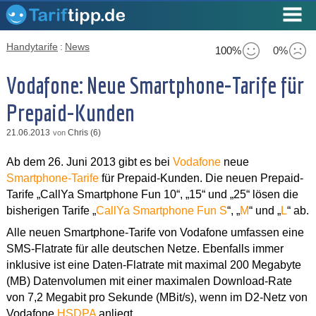
Handytarife
:
News
100%
0%
Vodafone: Neue Smartphone-Tarife für
Prepaid-Kunden
21.06.2013
Chris (6)
von
Ab dem 26. Juni 2013 gibt es bei
Vodafone
neue
Smartphone-Tarife
für Prepaid-Kunden. Die neuen Prepaid-
Tarife „CallYa Smartphone Fun 10“, „15“ und „25“ lösen die
bisherigen Tarife „
CallYa Smartphone Fun S
“, „
M
“ und „
L
“ ab.
Alle neuen Smartphone-Tarife von Vodafone umfassen eine
SMS-Flatrate für alle deutschen Netze. Ebenfalls immer
inklusive ist eine Daten-Flatrate mit maximal 200 Megabyte
(MB) Datenvolumen mit einer maximalen Download-Rate
von 7,2 Megabit pro Sekunde (MBit/s), wenn im D2-Netz von
Vodafone
HSDPA
anliegt.