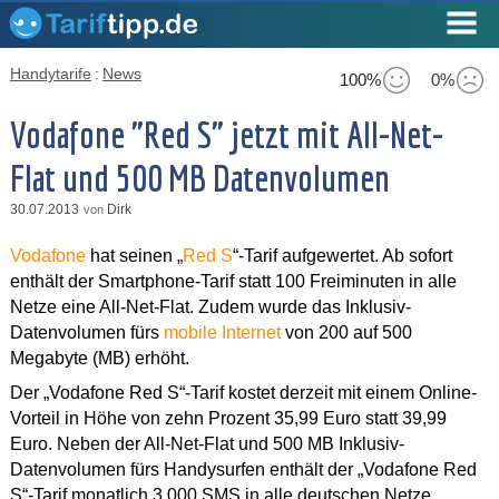
Handytarife
:
News
100%
0%
Vodafone "Red S" jetzt mit All-Net-
Flat und 500 MB Datenvolumen
30.07.2013
Dirk
von
Vodafone
hat seinen „
Red S
“-Tarif aufgewertet. Ab sofort
enthält der Smartphone-Tarif statt 100 Freiminuten in alle
Netze eine All-Net-Flat. Zudem wurde das Inklusiv-
Datenvolumen fürs
mobile Internet
von 200 auf 500
Megabyte (MB) erhöht.
Der „Vodafone Red S“-Tarif kostet derzeit mit einem Online-
Vorteil in Höhe von zehn Prozent 35,99 Euro statt 39,99
Euro. Neben der All-Net-Flat und 500 MB Inklusiv-
Datenvolumen fürs Handysurfen enthält der „Vodafone Red
S“-Tarif monatlich 3.000 SMS in alle deutschen Netze.