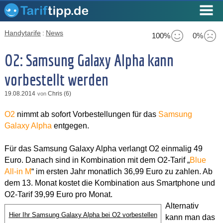
Handytarife
:
News
100%
0%
O2: Samsung Galaxy Alpha kann
vorbestellt werden
19.08.2014
Chris (6)
von
O2
nimmt ab sofort Vorbestellungen für das
Samsung
Galaxy Alpha
entgegen.
Für das Samsung Galaxy Alpha verlangt O2 einmalig 49
Euro. Danach sind in Kombination mit dem O2-Tarif „
Blue
All-in M
“ im ersten Jahr monatlich 36,99 Euro zu zahlen. Ab
dem 13. Monat kostet die Kombination aus Smartphone und
O2-Tarif 39,99 Euro pro Monat.
Alternativ
Hier Ihr Samsung Galaxy Alpha bei O2 vorbestellen
kann man das