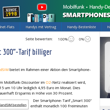
lnet-Flats
Handys mit Vertrag
Handy-Bestenliste
H
Seite bewerten:
100%
0%
300"-Tarif billiger
ndSIM
bietet im Rahmen einer Aktion den Smartphone-
em Mobilfunk-Discounter im
O2
-Netz realisiert wird,
2015 um 10 Uhr lediglich 4,95 Euro im Monat. Dies
auerhaft Ersparnis in Höhe von 30 Prozent.
Der Smartphone-Tarif „Smart 300“
landSIM bestellen
enthält monatlich 100 Freiminuten