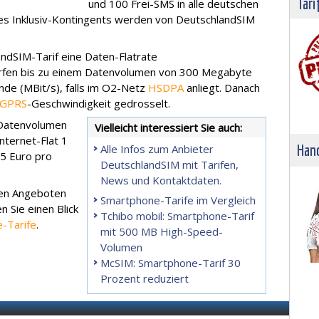
Tari
und 100 Frei-SMS in alle deutschen
es Inklusiv-Kontingents werden von DeutschlandSIM
andSIM-Tarif eine Daten-Flatrate
urfen bis zu einem Datenvolumen von 300 Megabyte
nde (MBit/s), falls im O2-Netz
HSDPA
anliegt. Danach
GPRS
-Geschwindigkeit gedrosselt.
-Datenvolumen
Vielleicht interessiert Sie auch:
Internet-Flat 1
Hand
Alle Infos zum Anbieter
5 Euro pro
DeutschlandSIM mit Tarifen,
News und Kontaktdaten.
den Angeboten
Smartphone-Tarife im Vergleich
 Sie einen Blick
Tchibo mobil: Smartphone-Tarif
-Tarife
.
mit 500 MB High-Speed-
Volumen
McSIM: Smartphone-Tarif 30
Prozent reduziert