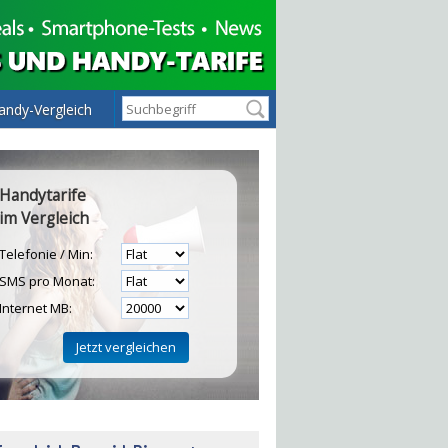
andy-Vergleich
Handytarife
im Vergleich
Telefonie / Min:
SMS pro Monat:
Internet MB:
H