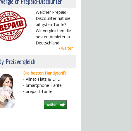
fvergleich Prepaid-Discounter
Welcher Prepaid-
Discounter hat die
billigsten Tarife?
Wir vergleichen die
besten Anbieter in
Deutschland.
weiter
y-Preisvergleich
Die besten Handytarife
• Allnet-Flats & LTE
• Smartphone-Tarife
• prepaid-Tarife
weiter