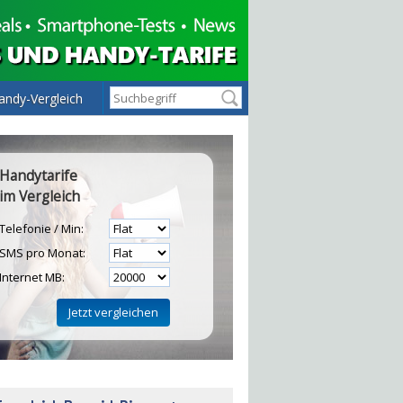
andy-Vergleich
Handytarife
im Vergleich
Telefonie / Min:
SMS pro Monat:
Internet MB:
H