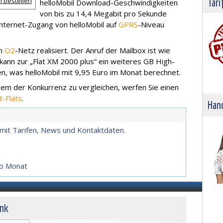
l bestellen
Tari
helloMobil Download-Geschwindigkeiten
von bis zu 14,4 Megabit pro Sekunde
Internet-Zugang von helloMobil auf
GPRS
-Niveau
im
O2
-Netz realisiert. Der Anruf der Mailbox ist wie
 kann zur „Flat XM 2000 plus“ ein weiteres GB High-
 was helloMobil mit 9,95 Euro im Monat berechnet.
em der Konkurrenz zu vergleichen, werfen Sie einen
t-Flats
.
Hand
l mit Tarifen, News und Kontaktdaten.
pro Monat
unk