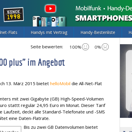
lnet-Flats
Handys mit Vertrag
Handy-Bestenliste
H
Seite bewerten:
100%
0%
000 plus" im Angebot
ich 13. März 2015 bietet
helloMobil
die All-Net-Flat
ounters mit zwei Gigabyte (GB) High-Speed-Volumen
ro stattt regulär 24,95 Euro im Monat. Dieser Tarif
ine Laufzeit, deckt alle Standard-Telefonate und -SMS
ltet eine Daten-Flatrate.
Bis zu zwei GB Datenvolumen bietet