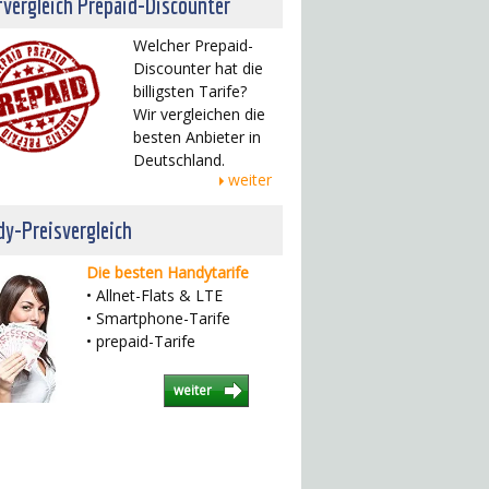
fvergleich Prepaid-Discounter
Welcher Prepaid-
Discounter hat die
billigsten Tarife?
Wir vergleichen die
besten Anbieter in
Deutschland.
weiter
y-Preisvergleich
Die besten Handytarife
• Allnet-Flats & LTE
• Smartphone-Tarife
• prepaid-Tarife
weiter