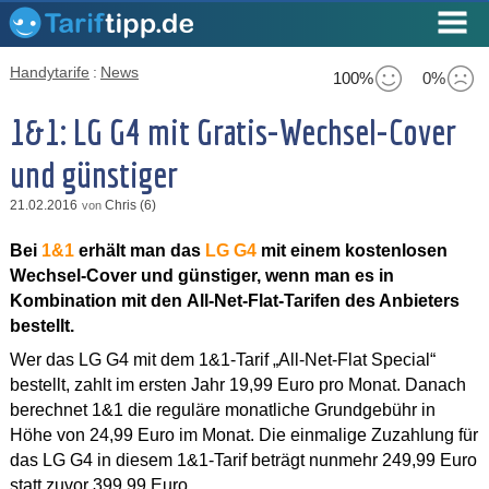
Handytarife
:
News
100%
0%
1&1: LG G4 mit Gratis-Wechsel-Cover
und günstiger
21.02.2016
Chris (6)
von
Bei
1&1
erhält man das
LG G4
mit einem kostenlosen
Wechsel-Cover und günstiger, wenn man es in
Kombination mit den All-Net-Flat-Tarifen des Anbieters
bestellt.
Wer das LG G4 mit dem 1&1-Tarif „All-Net-Flat Special“
bestellt, zahlt im ersten Jahr 19,99 Euro pro Monat. Danach
berechnet 1&1 die reguläre monatliche Grundgebühr in
Höhe von 24,99 Euro im Monat. Die einmalige Zuzahlung für
das LG G4 in diesem 1&1-Tarif beträgt nunmehr 249,99 Euro
statt zuvor 399,99 Euro.