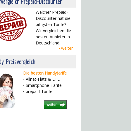
fvergleich Prepaid-Discounter
Welcher Prepaid-
Discounter hat die
billigsten Tarife?
Wir vergleichen die
besten Anbieter in
Deutschland.
weiter
y-Preisvergleich
Die besten Handytarife
• Allnet-Flats & LTE
• Smartphone-Tarife
• prepaid-Tarife
weiter