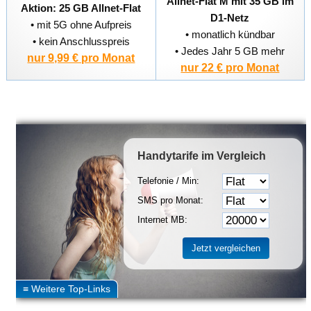
Allnet-Flat M mit 35 GB im
Aktion: 25 GB Allnet-Flat
D1-Netz
• mit 5G ohne Aufpreis
• monatlich kündbar
• kein Anschlusspreis
• Jedes Jahr 5 GB mehr
nur 9,99 € pro Monat
nur 22 € pro Monat
Handytarife
im Vergleich
Telefonie / Min:
SMS pro Monat:
Internet MB: