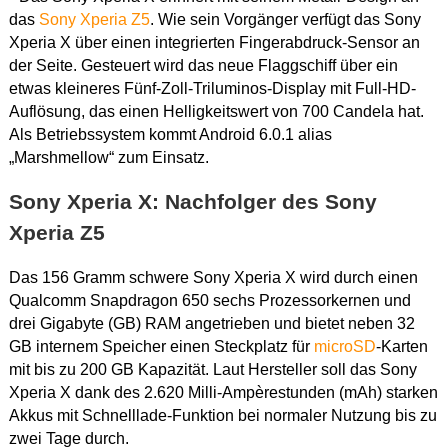
das
Sony Xperia Z5
. Wie sein Vorgänger verfügt das Sony
Xperia X über einen integrierten Fingerabdruck-Sensor an
der Seite. Gesteuert wird das neue Flaggschiff über ein
etwas kleineres Fünf-Zoll-Triluminos-Display mit Full-HD-
Auflösung, das einen Helligkeitswert von 700 Candela hat.
Als Betriebssystem kommt Android 6.0.1 alias
„Marshmellow“ zum Einsatz.
Sony Xperia X: Nachfolger des Sony
Xperia Z5
Das 156 Gramm schwere Sony Xperia X wird durch einen
Qualcomm Snapdragon 650 sechs Prozessorkernen und
drei Gigabyte (GB) RAM angetrieben und bietet neben 32
GB internem Speicher einen Steckplatz für
microSD
-Karten
mit bis zu 200 GB Kapazität. Laut Hersteller soll das Sony
Xperia X dank des 2.620 Milli-Ampèrestunden (mAh) starken
Akkus mit Schnelllade-Funktion bei normaler Nutzung bis zu
zwei Tage durch.