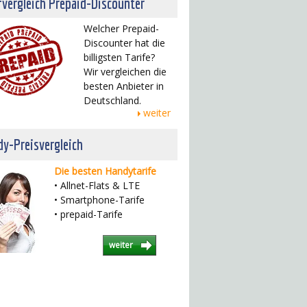
fvergleich Prepaid-Discounter
Welcher Prepaid-
Discounter hat die
billigsten Tarife?
Wir vergleichen die
besten Anbieter in
Deutschland.
weiter
y-Preisvergleich
Die besten Handytarife
• Allnet-Flats & LTE
• Smartphone-Tarife
• prepaid-Tarife
weiter