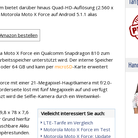
Tari
rm bietet darüber hinaus Quad-HD-Auflösung (2.560 x
 Motorola Moto X Force auf Android 5.1.1 alias
 Amazon bestellen
la Moto X Force ein Qualcomm Snapdragon 810 zum
Arbeitsspeicher unterstützt wird. Der interne Speicher
Hand
 oder 64 GB und kann per
microSD
-Karte erweitert
orce mit einer 21-Megapixel-Hauptkamera mit f/2.0-
rderseite löst mit fünf Megapixeln auf und verfügt
zt wird die Selfie-Kamera durch ein Weitwinkel-
,8 x 78 x 7,6
Vielleicht interessiert Sie auch:
 Grund hierfür
LTE-Tarife im Vergleich
auschbare Akku
Motorola Moto X Force im Test
Ampèrestunden.
Motorola Moto X Force: Update