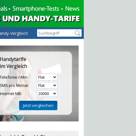
andy-Vergleich
Handytarife
im Vergleich
Telefonie / Min:
SMS pro Monat:
Internet MB:
H