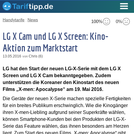
Handytarife
:
News
100%
0%
LG X Cam und LG X Screen: Kino-
Aktion zum Marktstart
13.05.2016
Chris (6)
von
LG hat den Start der neuen LG-X-Serie mit dem LG X
Screen und LG X Cam bekanntgegeben. Zudem
unterstützen die Koreaner den Kinostart des neuen
Films „X-men: Apocalypse“ am 19. Mai 2016.
Die Geräte der neuen X-Serie machen spezielle Fertigkeiten
für ein breites Publikum erschwinglich. Wie die Kinogänger
ihren X-men-Liebling aufgrund seiner Superkräfte wählen,
können Smartphone-Kunden bei den Produkten der LG-X-
Serie das Feature wählen, das ihnen besonders am Herzen
liegt. Zum Start des neuen Films „X-men: Apocalypse“ gibt