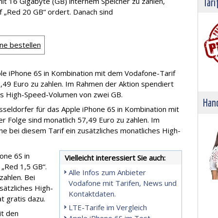
mit 16 Gigabyte (GB) internem Speicher zu zahlen,
Tari
 „Red 20 GB“ ordert. Danach sind
ne bestellen
ple iPhone 6S in Kombination mit dem Vodafone-Tarif
7,49 Euro zu zahlen. Im Rahmen der Aktion spendiert
hes High-Speed-Volumen von zwei GB.
Hand
seldorfer für das Apple iPhone 6S in Kombination mit
r Folge sind monatlich 57,49 Euro zu zahlen. Im
e bei diesem Tarif ein zusätzliches monatliches High-
one 6S in
Vielleicht interessiert Sie auch:
 „Red 1,5 GB“.
Alle Infos zum Anbieter
zahlen. Bei
Vodafone mit Tarifen, News und
sätzliches High-
Kontaktdaten.
 gratis dazu.
LTE-Tarife im Vergleich
it den
Apple iPhone 6S im Test