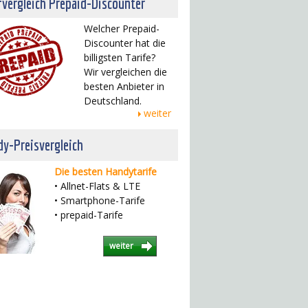
fvergleich Prepaid-Discounter
Welcher Prepaid-
Discounter hat die
billigsten Tarife?
Wir vergleichen die
besten Anbieter in
Deutschland.
weiter
y-Preisvergleich
Die besten Handytarife
• Allnet-Flats & LTE
• Smartphone-Tarife
• prepaid-Tarife
weiter