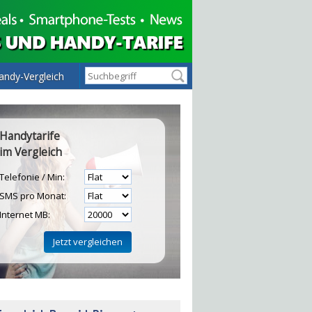
andy-Vergleich
Handytarife
im Vergleich
Telefonie / Min:
SMS pro Monat:
Internet MB:
H