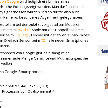
Tari
von Google
wird lediglich ein Umriss eines
hlreiche Fotos gezeigt werden. Man darf annehmen,
dys geschossen wurden und so dürfte also auch
der Kameras besonderes Augenmerk gelegt haben.
rstellern bei den zuletzt vorgestellten Modellen
l-Cam beim
P9/Plus
, Apple mit der Doppellinse beim
sor beim
S7/Edge
, Lenovo mit der tollen 13MP-Knipse
em Dreifach-Sensor beim
XZ
- alle neuen Smartphones
änzen.
Hand
tphones von Google gibt es bislang keine
ie immer jede Menge Gerüchte und Mutmaßungen, die
 wollen.
uen Google-Smartphones
it 2.560 x 1.440 Pixel (QHD)
-Prozessor von Qualcomm mit 4
t
GB