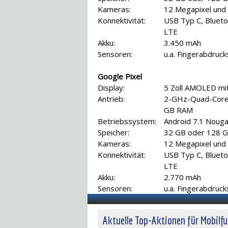
Kameras:
12 Megapixel und
Konnektivität:
USB Typ C, Bluet
LTE
Akku:
3.450 mAh
Sensoren:
u.a. Fingerabdruc
Google Pixel
Display:
5 Zoll AMOLED mit 
Antrieb:
2-GHz-Quad-Core
GB RAM
Betriebssystem:
Android 7.1 Nouga
Speicher:
32 GB oder 128 
Kameras:
12 Megapixel und
Konnektivität:
USB Typ C, Bluet
LTE
Akku:
2.770 mAh
Sensoren:
u.a. Fingerabdruc
Aktuelle Top-Aktionen für Mobilf