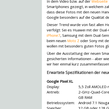
In dem Video bzw. auf der
Webseite 
Smartphones gezeigt, in welchem za
dass diese Fotos mit den neuen Han
Google besonders auf die Qualität 
Dieser Trend wurde von fast allen He
verfolgt: Sei es Huawei mit der Dua
iPhone7
, Samsung mit dem Dual-Sen
beim neuen
Moto Z
oder Sony mit d
wollen mit besonders guten Fotos gl
Über die Ausstattung der neuen Smar
gesicherten Informationen - aber w
wir hier einmal kurz zusammenfassen
Erwartete Spezifikationen der ne
Google Pixel XL
Display:
5,5 Zoll AMOLED m
Antrieb:
2-GHz-Quad-Core
GB RAM
Betriebssystem:
Android 7.1 Nouga
Speicher:
32 GB oder 128 