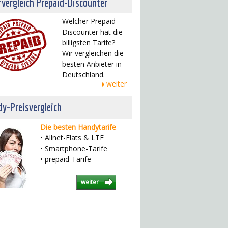
fvergleich Prepaid-Discounter
Welcher Prepaid-
Discounter hat die
billigsten Tarife?
Wir vergleichen die
besten Anbieter in
Deutschland.
weiter
y-Preisvergleich
Die besten Handytarife
• Allnet-Flats & LTE
• Smartphone-Tarife
• prepaid-Tarife
weiter