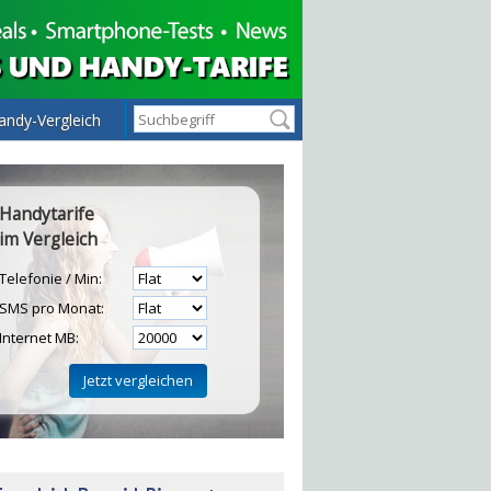
andy-Vergleich
Handytarife
im Vergleich
Telefonie / Min:
SMS pro Monat:
Internet MB:
H