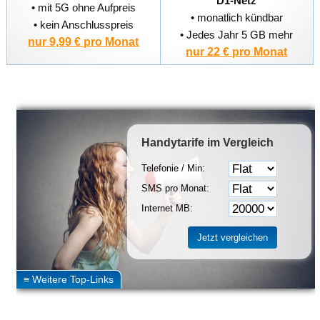
D1-Netz
• mit 5G ohne Aufpreis
• monatlich kündbar
• kein Anschlusspreis
• Jedes Jahr 5 GB mehr
nur 9,99 € pro Monat
nur 22 € pro Monat
Handytarife
im Vergleich
Telefonie / Min:
SMS pro Monat:
Internet MB: