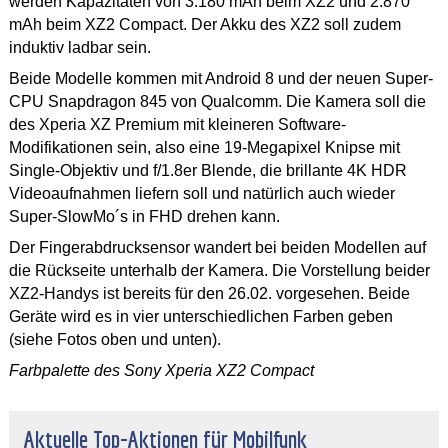
werden Kapazitäten von 3.180 mAh beim XZ2 und 2.870
mAh beim XZ2 Compact. Der Akku des XZ2 soll zudem
induktiv ladbar sein.
Beide Modelle kommen mit Android 8 und der neuen Super-
CPU Snapdragon 845 von Qualcomm. Die Kamera soll die
des Xperia XZ Premium mit kleineren Software-
Modifikationen sein, also eine 19-Megapixel Knipse mit
Single-Objektiv und f/1.8er Blende, die brillante 4K HDR
Videoaufnahmen liefern soll und natürlich auch wieder
Super-SlowMo´s in FHD drehen kann.
Der Fingerabdrucksensor wandert bei beiden Modellen auf
die Rückseite unterhalb der Kamera. Die Vorstellung beider
XZ2-Handys ist bereits für den 26.02. vorgesehen. Beide
Geräte wird es in vier unterschiedlichen Farben geben
(siehe Fotos oben und unten).
Farbpalette des Sony Xperia XZ2 Compact
Aktuelle Top-Aktionen für Mobilfunk