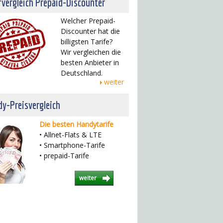
fvergleich Prepaid-Discounter
Welcher Prepaid-
Discounter hat die
billigsten Tarife?
Wir vergleichen die
besten Anbieter in
Deutschland.
weiter
y-Preisvergleich
Die besten Handytarife
• Allnet-Flats & LTE
• Smartphone-Tarife
• prepaid-Tarife
weiter