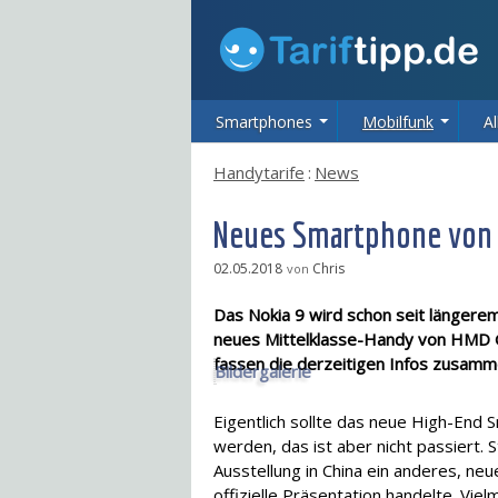
Smartphones
Mobilfunk
Al
Handytarife
:
News
Neues Smartphone von N
02.05.2018
Chris
von
Das Nokia 9 wird schon seit längerem
neues Mittelklasse-Handy von HMD Gl
fassen die derzeitigen Infos zusamm
Bildergalerie
Eigentlich sollte das neue High-End 
werden, das ist aber nicht passiert.
Ausstellung in China ein anderes, neu
offizielle Präsentation handelte. V