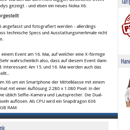
Tari
andys gezeigt - und eben ein neues Nokia X6.
orgestellt
 angefasst und fotografiert werden - allerdings
dass technische Specs und Ausstattungsmerkmale nicht
n.
u einem Event am 16. Mai, auf welcher eine X-förmige
Hand
. Sehr wahrscheinlich also, dass auf diesem Event dann
d. Interessant: Am 15. und 16. Mai werden auch das
lt...
eim X6 um ein Smartphone der Mittelklasse mit einem
rmat mit einer Auflösung 2.280 x 1.080 Pixel. In der
ie üblich Selfie-Kamera und Lautsprecher. Die Dual-
xeln auflösen. Als CPU wird ein Snapdragon 636
4 GB RAM.
unk