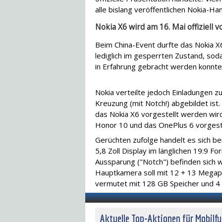
alle bislang veröffentlichen Nokia-H
Nokia X6 wird am 16. Mai offiziell v
Beim China-Event durfte das Nokia X6
lediglich im gesperrten Zustand, so
in Erfahrung gebracht werden konnte
Nokia verteilte jedoch Einladungen z
Kreuzung (mit Notch!) abgebildet ist
das Nokia X6 vorgestellt werden wir
Honor 10 und das OnePlus 6 vorgestel
Gerüchten zufolge handelt es sich b
5,8 Zoll Display im länglichen 19:9 Fo
Aussparung ("Notch") befinden sich w
Hauptkamera soll mit 12 + 13 Megapi
vermutet mit 128 GB Speicher und 
Aktuelle Top-Aktionen für Mobilf