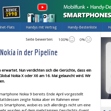
lnet-Flats
Handys mit Vertrag
Handy-Bestenliste
H
Seite bewerten:
100%
0%
okia in der Pipeline
 erwartet. Nun verdichten sich die Gerüchte, dass ein
obal Nokia X oder X6 am 16. Mai gelauncht wird. Wir
en.
Smartphone Nokia 9 bereits Ende April vorgestellt
 Stattdessen zeigte Nokia aber im Rahmen einer
es Smartphone, wobei es sich allerdings nicht um eine
ielmehr wurden auf dem mehrtägigen Geschichts-Event