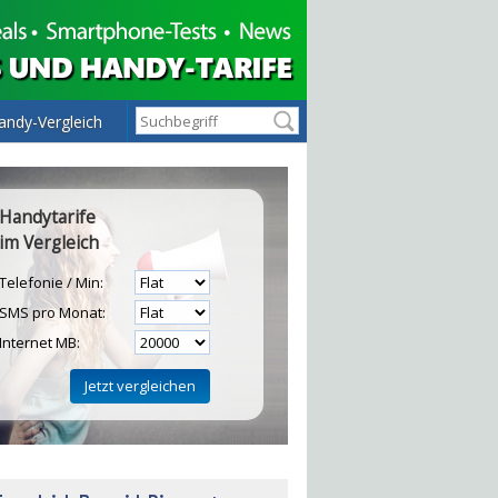
andy-Vergleich
Handytarife
im Vergleich
Telefonie / Min:
SMS pro Monat:
Internet MB:
H