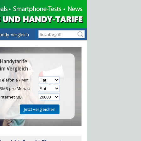
andy-Vergleich
Handytarife
im Vergleich
Telefonie / Min:
SMS pro Monat:
Internet MB:
H