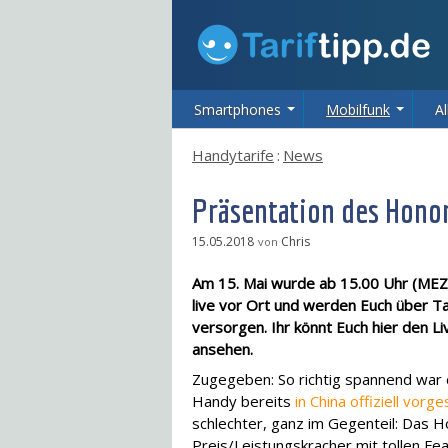
Smartphones
Mobilfunk
Al
Handytarife
:
News
Präsentation des Hono
15.05.2018
Chris
von
Am 15. Mai wurde ab 15.00 Uhr (MEZ)
live vor Ort und werden Euch über T
versorgen. Ihr könnt Euch hier den L
ansehen.
Zugegeben: So richtig spannend war 
Handy bereits
in China offiziell vorge
schlechter, ganz im Gegenteil: Das H
Preis/Leistungskracher mit tollen Fea