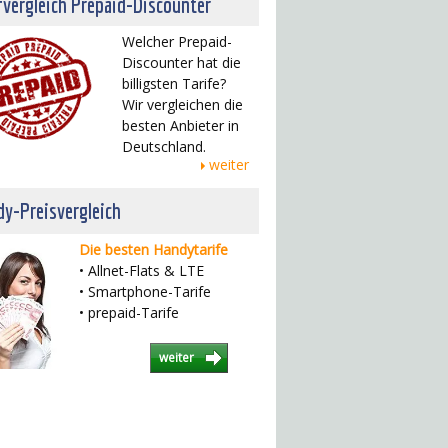
fvergleich Prepaid-Discounter
Welcher Prepaid-
Discounter hat die
billigsten Tarife?
Wir vergleichen die
besten Anbieter in
Deutschland.
weiter
y-Preisvergleich
Die besten Handytarife
• Allnet-Flats & LTE
• Smartphone-Tarife
• prepaid-Tarife
weiter