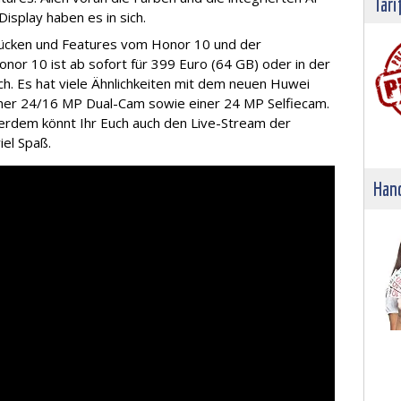
Tari
isplay haben es in sich.
rücken und Features vom Honor 10 und der
onor 10 ist ab sofort für 399 Euro (64 GB) oder in der
ich. Es hat viele Ähnlichkeiten mit dem neuen Huwei
iner 24/16 MP Dual-Cam sowie einer 24 MP Selfiecam.
ßerdem könnt Ihr Euch auch den Live-Stream der
iel Spaß.
Hand