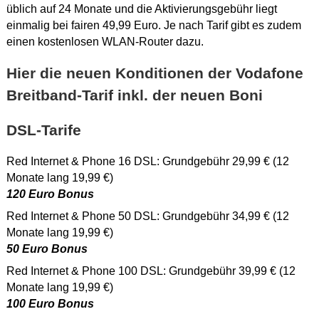
üblich auf 24 Monate und die Aktivierungsgebühr liegt
einmalig bei fairen 49,99 Euro. Je nach Tarif gibt es zudem
einen kostenlosen WLAN-Router dazu.
Hier die neuen Konditionen der Vodafone
Breitband-Tarif inkl. der neuen Boni
DSL-Tarife
Red Internet & Phone 16 DSL: Grundgebühr 29,99 € (12
Monate lang 19,99 €)
120 Euro Bonus
Red Internet & Phone 50 DSL: Grundgebühr 34,99 € (12
Monate lang 19,99 €)
50 Euro Bonus
Red Internet & Phone 100 DSL: Grundgebühr 39,99 € (12
Monate lang 19,99 €)
100 Euro Bonus