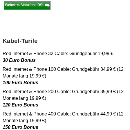
Weiter zu Vodafone DSL
Kabel-Tarife
Red Internet & Phone 32 Cable: Grundgebühr 19,99 €
30 Euro Bonus
Red Internet & Phone 100 Cable: Grundgebühr 34,99 € (12
Monate lang 19,99 €)
100 Euro Bonus
Red Internet & Phone 200 Cable: Grundgebühr 39,99 € (12
Monate lang 19,99 €)
120 Euro Bonus
Red Internet & Phone 400 Cable: Grundgebühr 44,99 € (12
Monate lang 19,99 €)
150 Euro Bonus