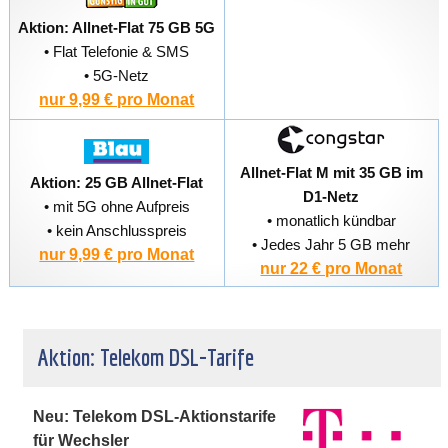
Aktion: Allnet-Flat 75 GB 5G
• Flat Telefonie & SMS
• 5G-Netz
nur 9,99 € pro Monat
Allnet-Flat M mit 35 GB im
Aktion: 25 GB Allnet-Flat
D1-Netz
• mit 5G ohne Aufpreis
• monatlich kündbar
• kein Anschlusspreis
• Jedes Jahr 5 GB mehr
nur 9,99 € pro Monat
nur 22 € pro Monat
Aktion: Telekom DSL-Tarife
Neu: Telekom DSL-Aktionstarife
für Wechsler