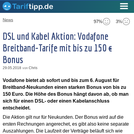
News
97%
3%
DSL und Kabel Aktion: Vodafone
Breitband-Tarife mit bis zu 150 €
Bonus
29.05.2018
Chris
von
Vodafone bietet ab sofort und bis zum 6. August für
Breitband-Neukunden einen starken Bonus von bis zu
150 Euro. Die Höhe des Bonus hängt davon ab, ob man
sich für einen DSL- oder einen Kabelanschluss
entscheidet.
Die Aktion gilt nur für Neukunden. Der Bonus wird auf die
ersten Rechnungen angerechet, es gibt also keine separate
Auszahlungen. Die Laufzeit der Verträge beläuft sich wie