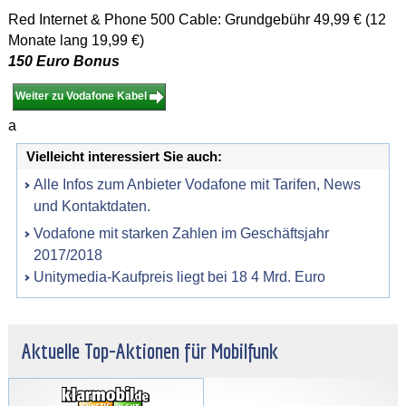
Red Internet & Phone 500 Cable: Grundgebühr 49,99 € (12
Monate lang 19,99 €)
150 Euro Bonus
Weiter zu Vodafone Kabel
a
Vielleicht interessiert Sie auch:
Alle Infos zum Anbieter Vodafone mit Tarifen, News
und Kontaktdaten.
Vodafone mit starken Zahlen im Geschäftsjahr
2017/2018
Unitymedia-Kaufpreis liegt bei 18 4 Mrd. Euro
Aktuelle Top-Aktionen für Mobilfunk