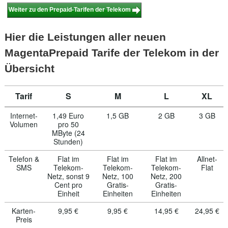
Weiter zu den Prepaid-Tarifen der Telekom
Hier die Leistungen aller neuen
MagentaPrepaid Tarife der Telekom in der
Übersicht
Tarif
S
M
L
XL
Internet-
1,49 Euro
1,5 GB
2 GB
3 GB
Volumen
pro 50
MByte (24
Stunden)
Telefon &
Flat im
Flat im
Flat im
Allnet-
SMS
Telekom-
Telekom-
Telekom-
Flat
Netz, sonst 9
Netz, 100
Netz, 200
Cent pro
Gratis-
Gratis-
Einheit
Einheiten
Einheiten
Karten-
9,95 €
9,95 €
14,95 €
24,95 €
Preis