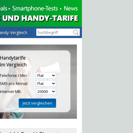
andy-Vergleich
Handytarife
im Vergleich
Telefonie / Min:
SMS pro Monat:
Internet MB:
H