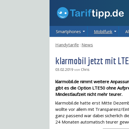
Smartphones
Mobilfunk
Al
Handytarife
:
News
klarmobil jetzt mit LT
03.02.2019
Chris
von
klarmobil.de nimmt weitere Anpassun
gibt es die Option LTE50 ohne Aufpr
Mindestlaufzeit nicht mehr teurer.
klarmobil.de hatte erst Mitte Dezem
wollte vor allem mit Transparenz/Ein
ganz passend war dabei sicherlich di
24 Monaten automatisch teurer gewo