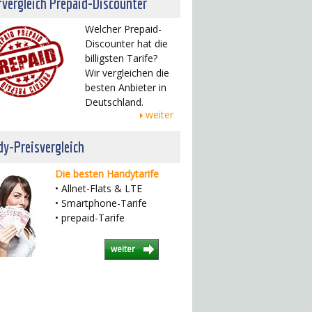
fvergleich Prepaid-Discounter
Welcher Prepaid-
Discounter hat die
billigsten Tarife?
Wir vergleichen die
besten Anbieter in
Deutschland.
weiter
y-Preisvergleich
Die besten Handytarife
• Allnet-Flats & LTE
• Smartphone-Tarife
• prepaid-Tarife
weiter