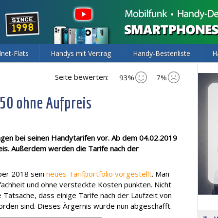
lnet-Flats
Handys mit Vertrag
Handy-Bestenliste
H
Seite bewerten:
93%
7%
E50 ohne Aufpreis
gen bei seinen Handytarifen vor. Ab dem 04.02.2019
eis. Außerdem werden die Tarife nach der
ber 2018 sein
neues Tarifportfolio vorgestellt
. Man
fachheit und ohne versteckte Kosten punkten. Nicht
e Tatsache, dass einige Tarife nach der Laufzeit von
rden sind. Dieses Ärgernis wurde nun abgeschafft.