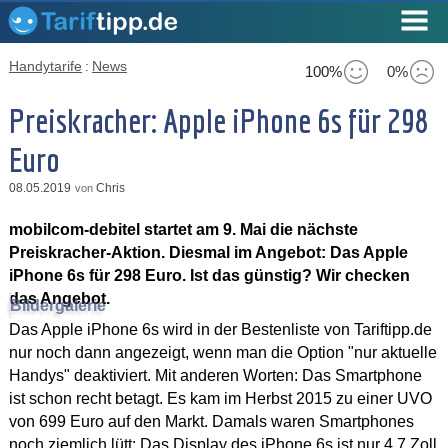
Handytarife
:
News
100%
0%
Preiskracher: Apple iPhone 6s für 298
Euro
08.05.2019
Chris
von
mobilcom-debitel startet am 9. Mai die nächste
Preiskracher-Aktion. Diesmal im Angebot: Das Apple
iPhone 6s für 298 Euro. Ist das günstig? Wir checken
das Angebot.
Bildergalerie
Das Apple iPhone 6s wird in der Bestenliste von Tariftipp.de
nur noch dann angezeigt, wenn man die Option "nur aktuelle
Handys" deaktiviert. Mit anderen Worten: Das Smartphone
ist schon recht betagt. Es kam im Herbst 2015 zu einer UVO
von 699 Euro auf den Markt. Damals waren Smartphones
noch ziemlich lütt: Das Display des iPhone 6s ist nur 4,7 Zoll